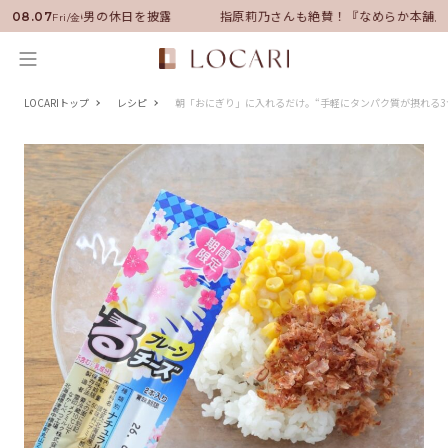
ダーに就任！いい男の休日を披露
指原莉乃さんも絶賛！『なめらか本舗』保
08.07
Fri/金
LOCARIトップ
レシピ
朝「おにぎり」に入れるだけ。“手軽にタンパク質が摂れる3