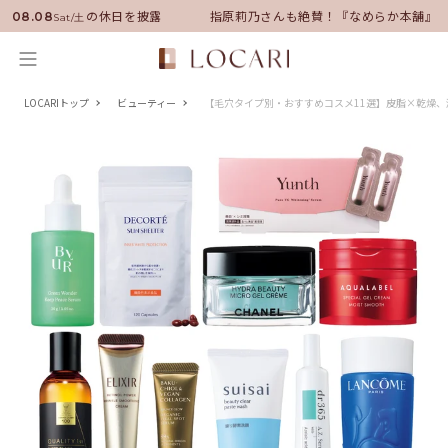
ーに就任！いい男の休日を披露
指原莉乃さんも絶賛！『なめらか本舗』保
08.08
Sat/土
LOCARIトップ
ビューティー
【毛穴タイプ別・おすすめコスメ11選】皮脂×乾燥