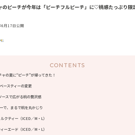
ャのピーチが今年は「ピーチフルピーチ」に♡桃感たっぷり限
年6月17日公開
CONTENTS
チャの夏に“ピーチ”が帰ってきた！
ベースティーの変更
ソースで広がる桃の贅沢感
ーで、まるで桃を丸かじり
ルクティー（ICED／M・L）
ィーエード（ICED／M・L）