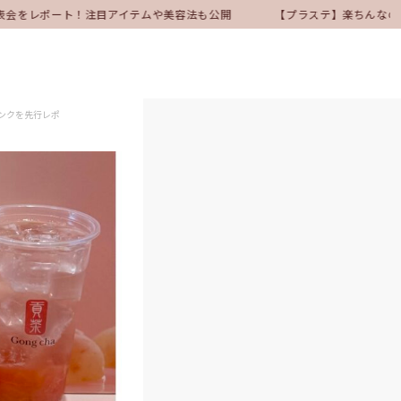
表会をレポート！注目アイテムや美容法も公開
【プラステ】楽ちんなのにき
ンクを先行レポ