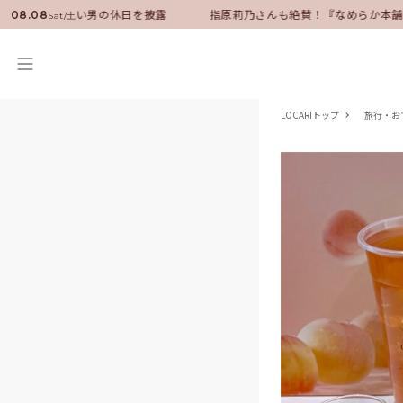
ダーに就任！いい男の休日を披露
指原莉乃さんも絶賛！『なめらか本舗』
08.08
Sat/土
LOCARIトップ
旅行・お