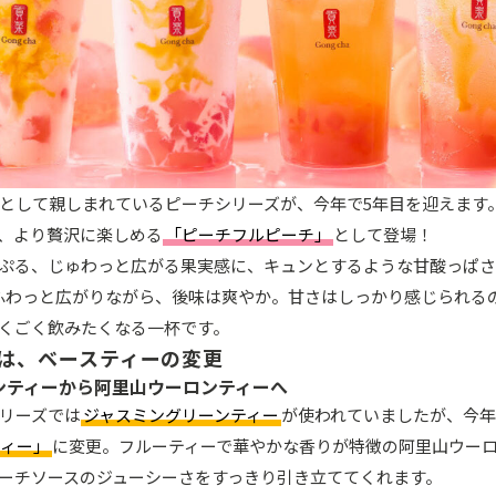
として親しまれているピーチシリーズが、今年で5年目を迎えます
、より贅沢に楽しめる
「ピーチフルピーチ」
として登場！
ぷる、じゅわっと広がる果実感に、キュンとするような甘酸っぱさ
ふわっと広がりながら、後味は爽やか。甘さはしっかり感じられる
くごく飲みたくなる一杯です。
は、ベースティーの変更
ンティーから阿里山ウーロンティーへ
リーズでは
ジャスミングリーンティー
が使われていましたが、今年
ティー」
に変更。フルーティーで華やかな香りが特徴の阿里山ウー
ーチソースのジューシーさをすっきり引き立ててくれます。