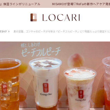
保湿ラインがリニューアル
MISAMOが登場♡ReFaの新作ヘアケア発
でかけ
夏の定番、ゴンチャのピーチが今年は「ピーチフルピーチ」に♡桃感たっぷり限定ドリ