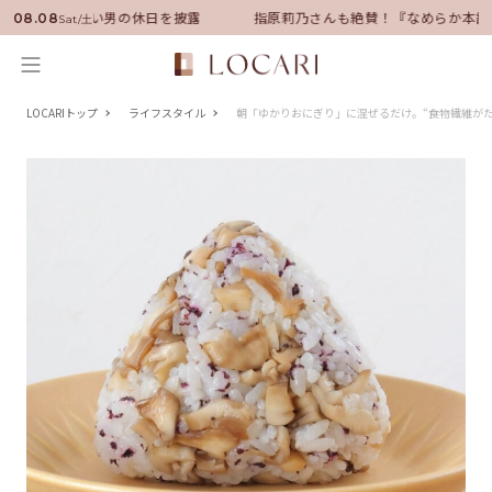
サダーに就任！いい男の休日を披露
指原莉乃さんも絶賛！『なめらか本舗』
08.08
Sat/土
LOCARIトップ
ライフスタイル
朝「ゆかりおにぎり」に混ぜるだけ。“食物繊維が