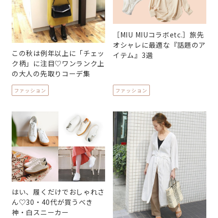
［MIU MIUコラボetc.］旅先
オシャレに最適な『話題のア
この秋は例年以上に「チェッ
イテム』3選
ク柄」に注目♡ワンランク上
の大人の先取りコーデ集
ファッション
ファッション
はい、履くだけでおしゃれさ
ん♡30・40代が買うべき
神・白スニーカー