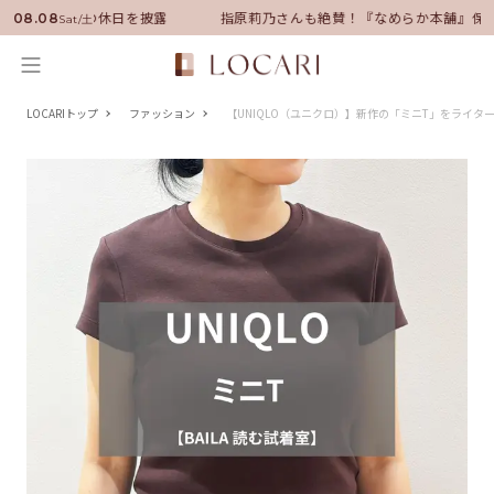
任！いい男の休日を披露
指原莉乃さんも絶賛！『なめらか本舗』保湿ライ
08.08
Sat/土
LOCARIトップ
ファッション
【UNIQLO（ユニクロ）】新作の「ミニT」をライター