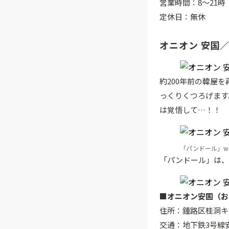
営業時間：8～21時
定休日：無休
オニオン 安国
約200年前の韓屋
っくりくつろげます
は覚悟して…！！
「パンドール」w6
「パンドール」は、
■オニオン安国（お
住所：鍾路区桂洞キ
交通：地下鉄3号線