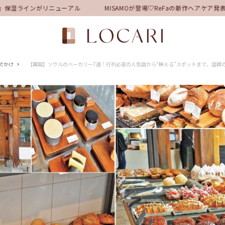
保湿ラインがリニューアル
MISAMOが登場♡ReFaの新作ヘアケア発
でかけ
【韓国】ソウルのベーカリー7選！行列必至の人気店から“映える”スポットまで、話題