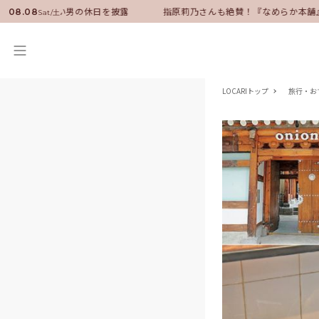
サダーに就任！いい男の休日を披露
指原莉乃さんも絶賛！『なめらか本舗』
08.08
Sat/土
LOCARIトップ
旅行・お