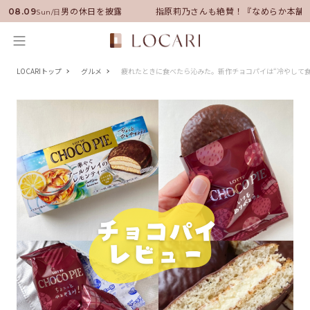
ダーに就任！いい男の休日を披露
指原莉乃さんも絶賛！『なめらか本舗』保
08.09
Sun/日
LOCARIトップ
グルメ
疲れたときに食べたら沁みた。新作チョコパイは“冷やして食