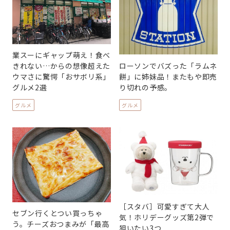
業スーにギャップ萌え！食べ
ローソンでバズった「ラムネ
きれない…からの想像超えた
餅」に姉妹品！またもや即売
ウマさに驚愕「おサボリ系」
り切れの予感。
グルメ2選
グルメ
グルメ
［スタバ］可愛すぎて大人
セブン行くとつい買っちゃ
気！ホリデーグッズ第2弾で
う。チーズおつまみが「最高
狙いたい3つ