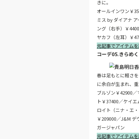
きに。
オールインワン￥35
ミス by ダイアナ
ング（右手）￥440
ヤカフ（左耳）￥47
元記事でアイテムを
コーデ05.きら
春は足もとに軽さを
に余白が生まれ、重
ブルゾン￥42900
ト￥37400／ケイ
ロイト（ニナ・エ・
￥209000／J&
ガージャパン
元記事でアイテムを