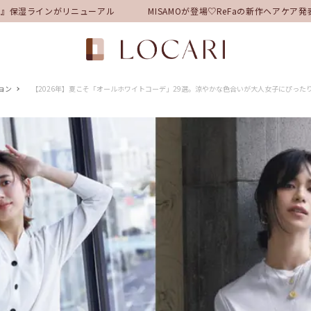
保湿ラインがリニューアル
MISAMOが登場♡ReFaの新作ヘアケア
ョン
【2026年】夏こそ「オールホワイトコーデ」29選。涼やかな色合いが大人女子にぴった