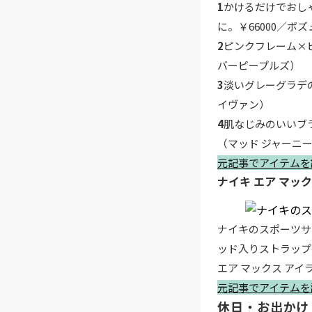
1
かけるだけでおし
に。￥66000／ボ
2
ピンクフレーム×ピ
バーピープルズ）
3
淡いグレーグラデの
イヴァン）
4
肌なじみのいいブ
（マッド ジャーニ
元記事でアイテムを
ナイキ エア マック
ナイキのスポーツサ
ッド入りストラップ
エア マックス アイラ
元記事でアイテムを
休日・お出かけ