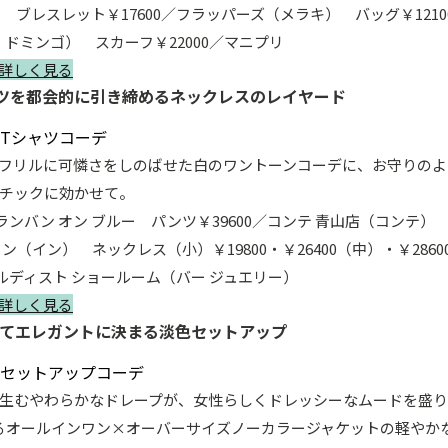
 ブレスレット￥17600／フラッパーズ（メラキ） バッグ￥121
 ドミンゴ） スカーフ￥22000／マニプリ
詳しく見る
ャツを都会的に引き締めるネックレスのレイヤード
フリルに可憐さをしのばせた白のワントーンコーデに、お守りのよ
チックに効かせて。
／ランバン オン ブルー パンツ￥39600／コンテ 青山店（コンテ） 
ン（イン） ネックレス（小）￥19800・￥26400（中）・￥28
／エルディスト ショールーム（バー ジュエリー）
詳しく見る
着てエレガントに決まる淡色セットアップ
生むやわらかなドレープが、女性らしくドレッシーなムードを盛
るオールインワン×オーバーサイズノーカラージャケットの軽やか