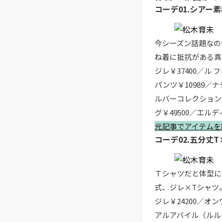
コーデ01.シアー
今シーズン話題なの
ね着に抵抗がある
ジレ￥37400／ル
パンツ￥10989／
ルバーコレクション
グ￥49500／エル
元記事でアイテムを
コーデ02.五分丈
Ｔシャツだと体型に
式、ジレ×Tシャツ
ジレ￥24200／オ
アルアバイル（ルル・