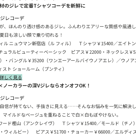
素材のジレで定番Tシャツコーデを新鮮に
が、ほんのり透け感のあるジレ。ふんわりエアリーな質感や風通し
真夏日も涼しい顔で乗り切れる！
 フィル ニュウマン新宿店（ル フィル） Ｔシャツ￥15400／エ
ナチュラルビューティーベーシック ピアス￥22000・ネックレス￥5
）・バングル￥35200（ワンエーアールバイウノアエレ）／ウノア
ディスト ショールーム（プンティ）
詳しく見る
T×ノーカラーの深VジレならオンオフOK！
自信が持てない、手抜きに見える……そんなお悩みを一気に解決
。マイルドなベージュを重ねることで白×白もぼやけない。
ンワード樫山（アンクレイヴ） Ｔシャツ￥15400／モールド（チノ）
ウィルビー） ピアス￥51700・チョーカー￥66000／エルディ