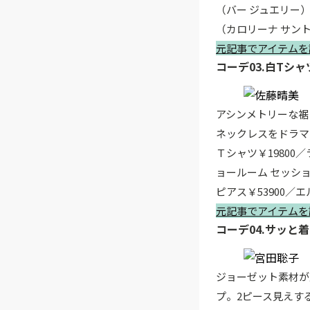
（バー ジュエリー）
（カロリーナ サント
元記事でアイテムを
コーデ03.白Tシ
アシンメトリーな裾
ネックレスをドラマ
Ｔシャツ￥19800
ョールーム セッショ
ピアス￥53900
元記事でアイテムを
コーデ04.サッと
ジョーゼット素材が
プ。2ピース見えす