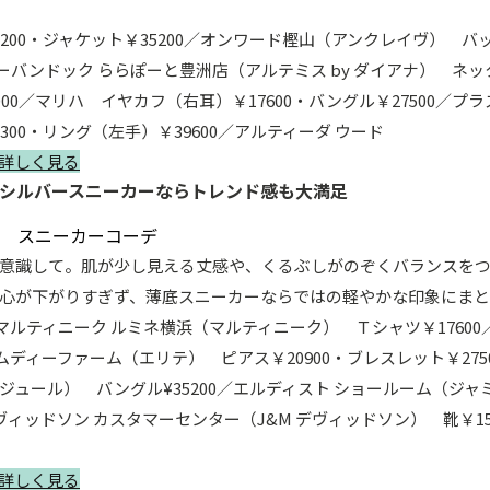
200・ジャケット￥35200／オンワード樫山（アンクレイヴ） バッ
 アーバンドック ららぽーと豊洲店（アルテミス by ダイアナ） ネック
000／マリハ イヤカフ（右耳）￥17600・バングル￥27500／プ
300・リング（左手）￥39600／アルティーダ ウード
詳しく見る
めくシルバースニーカーならトレンド感も大満足
意識して。肌が少し見える丈感や、くるぶしがのぞくバランスを
心が下がりすぎず、薄底スニーカーならではの軽やかな印象にま
／マルティニーク ルミネ横浜（マルティニーク） Ｔシャツ￥1760
エムディーファーム（エリテ） ピアス￥20900・ブレスレット￥27
ジュール） バングル¥35200／エルディスト ショールーム（ジャ
M デヴィッドソン カスタマーセンター（J&M デヴィッドソン） 靴￥1
詳しく見る