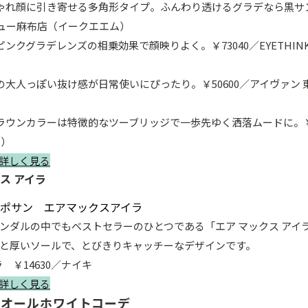
ゃれ顔に引き寄せる多角形タイプ。ふんわり透けるグラデなら黒サ
ズュー麻布店（イークエエム）
ンクグラデレンズの相乗効果で顔映りよく。￥73040／EYETHIN
大人っぽい抜け感が日常使いにぴったり。￥50600／アイヴァン
ラウンカラーは特徴的なツーブリッジで一歩先ゆく洒落ムードに。￥1
ー）
詳しく見る
ス アイラ
ンダルの中でもベストセラーのひとつである「エア マックス アイ
と厚いソールで、とびきりキャッチーなデザインです。
 ￥14630／ナイキ
詳しく見る
 オールホワイトコーデ