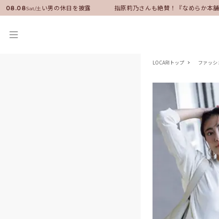
サダーに就任！いい男の休日を披露
指原莉乃さんも絶賛！『なめらか本舗』
08.08
Sat/土
LOCARIトップ
ファッシ