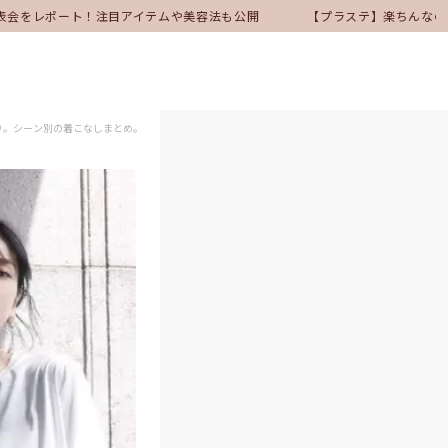
発表会をレポート！注目アイテムや美容法も公開
【プラステ】楽ちんなのに
り。シーン別の着こなしまとめ。