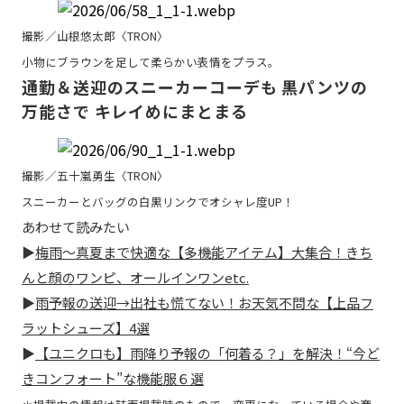
撮影／山根悠太郎〈TRON〉
小物にブラウンを足して柔らかい表情をプラス。
通勤＆送迎のスニーカーコーデも 黒パンツの
万能さで キレイめにまとまる
撮影／五十嵐勇生〈TRON〉
スニーカーとバッグの白黒リンクでオシャレ度UP！
あわせて読みたい
▶
梅雨〜真夏まで快適な【多機能アイテム】大集合！きち
んと顔のワンピ、オールインワンetc.
▶
雨予報の送迎→出社も慌てない！お天気不問な【上品フ
ラットシューズ】4選
▶
【ユニクロも】雨降り予報の「何着る？」を解決！“今ど
きコンフォート”な機能服６選