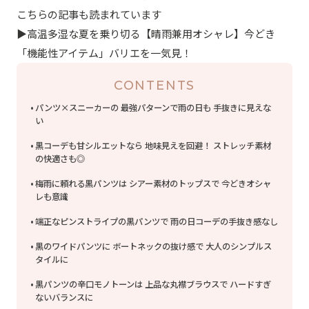
こちらの記事も読まれています
▶︎高温多湿な夏を乗り切る【晴雨兼用オシャレ】今どき
「機能性アイテム」バリエを一気見！
CONTENTS
パンツ×スニーカーの 最強パターンで雨の日も 手抜きに見えな
い
黒コーデも甘シルエットなら 地味見えを回避！ ストレッチ素材
の快適さも◎
梅雨に頼れる黒パンツは シアー素材のトップスで 今どきオシャ
レも意識
端正なピンストライプの黒パンツで 雨の日コーデの手抜き感なし
黒のワイドパンツに ボートネックの抜け感で 大人のシンプルス
タイルに
黒パンツの辛口モノトーンは 上品な丸襟ブラウスで ハードすぎ
ないバランスに