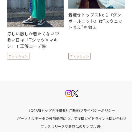
着痩せトップスNo.1『ダン
ボールニット』は“スウェッ
ト見え”を狙え
涼しい服しか着たくない♡
暑い日は「Tシャツ×マキ
シ」！正解コーデ集
ファッション
ファッション
LOCARIトップ
会社概要
利用規約
プライバシーポリシー
パーソナルデータの外部送信について
投稿ガイドライン
お問い合わせ
プレスリリースや新商品のサンプル送付