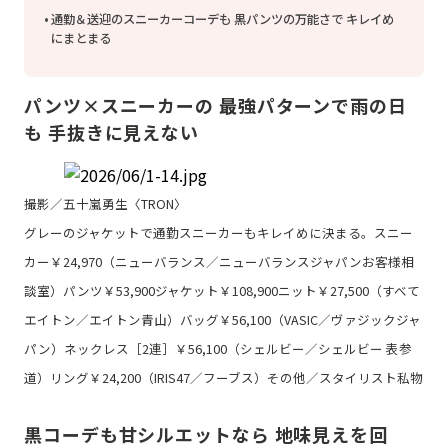
通勤＆送迎のスニーカーコーデも 黒パンツの万能さで キレイめ
にまとまる
パンツ×スニーカーの 最強パターンで雨の日
も 手抜きに見えない
撮影／五十嵐勇生〈TRON〉
グレーのジャケットで通勤スニーカーもキレイめに決まる。スニー
カー￥24,970（ニューバランス／ニューバランスジャパンお客様相
談室）パンツ￥53,900ジャケット￥108,900ニット￥27,500（すべて
エイトン／エイトン青山）バッグ￥56,100（VASIC／ヴァジックジャ
パン）ネックレス［2連］￥56,100（シェルビー／シェルビー 表参
道）リング￥24,200（IRIS47／フーブス）その他／スタイリスト私物
黒コーデも甘シルエットなら 地味見えを回