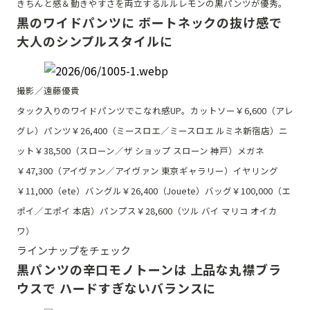
きちんと感＆動きやすさを両立するルルレモンの黒パンツが優秀。
黒のワイドパンツに ボートネックの抜け感で
大人のシンプルスタイルに
撮影／遠藤優貴
タック入りのワイドパンツでこなれ感UP。カットソー￥6,600（アレ
グレ）パンツ￥26,400（ミースロエ／ミースロエ ルミネ新宿店）ニ
ット￥38,500（スローン／ザ ショップ スローン 神戸）メガネ
￥47,300（アイヴァン／アイヴァン 東京ギャラリー）イヤリング
￥11,000（ete）バングル￥26,400（Jouete）バッグ￥100,000（エ
ポイ／エポイ 本店）パンプス￥28,600（ツル バイ マリコ オイカ
ワ）
ラインナップをチェック
黒パンツの辛口モノトーンは 上品な丸襟ブラ
ウスで ハードすぎないバランスに