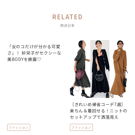
RELATED
関連記事
「女のコだけが分かる可愛
さ」！ 紗栄子がセクシーな
美BODYを披露♡
［きれいめ帰省コーデ7選］
楽ちん＆着回せる！ニットの
セットアップで洒落見え
ファッション
ファッション