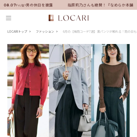
ダーに就任！いい男の休日を披露
指原莉乃さんも絶賛！『なめらか本舗』
08.07
Fri/金
LOCARIトップ
ファッション
6月の【梅雨コーデ7選】黒パンツが頼れる！雨の日