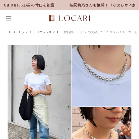
サダーに就任！いい男の休日を披露
指原莉乃さんも絶賛！『なめらか本舗』
08.08
Sat/土
LOCARIトップ
ファッション
材料費700円！この夏欲しかったメタルチョーカーを