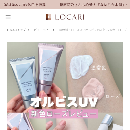
就任！いい男の休日を披露
指原莉乃さんも絶賛！『なめらか本舗』保湿ラ
08.10
Mon/月
LOCARIトップ
ビューティー
無色派？ローズ派？オルビスの人気UV新色「ローズ