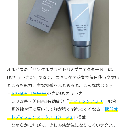
オルビスの「リンクルブライト UV プロテクター N」は、
UVカット力だけでなく、スキンケア感覚で毎日使いやすい
ところも魅力。主な特徴をまとめると、こんな感じです。
・
SPF50+・PA++++
の高いUVカット力
・シワ改善・美白※1有効成分「
ナイアシンアミド
」配合
・紫外線や汗に反応して膜が強く崩れにくくなる「
瞬間オ
ートディフェンステクノロジー※2
」搭載
・なめらかに伸びて、きしみ感が気になりにくいテクスチ