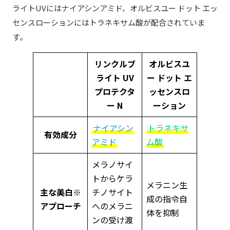
ライトUVにはナイアシンアミド、オルビスユー ドット エッ
センスローションにはトラネキサム酸が配合されていま
す。
リンクルブ
オルビスユ
ライト UV
ー ドット エ
プロテクタ
ッセンスロ
ー N
ーション
ナイアシン
トラネキサ
有効成分
アミド
ム酸
メラノサイ
トからケラ
メラニン生
主な美白※
チノサイト
成の指令自
アプローチ
へのメラニ
体を抑制
ンの受け渡