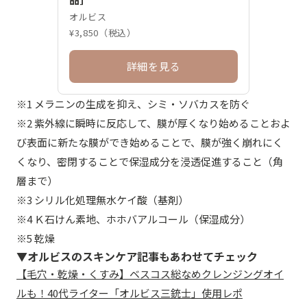
オルビス
¥3,850（税込）
詳細を見る
※1 メラニンの生成を抑え、シミ・ソバカスを防ぐ
※2 紫外線に瞬時に反応して、膜が厚くなり始めることおよ
び表面に新たな膜ができ始めることで、膜が強く崩れにく
くなり、密閉することで保湿成分を浸透促進すること（角
層まで）
※3 シリル化処理無水ケイ酸（基剤）
※4 Ｋ石けん素地、ホホバアルコール（保湿成分）
※5 乾燥
▼
オルビスのスキンケア記事もあわせてチェック
【毛穴・乾燥・くすみ】ベスコス総なめクレンジングオイ
ルも！40代ライター「オルビス三銃士」使用レポ