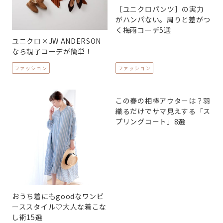
［ユニクロパンツ］の実力
がハンパない。周りと差がつ
く梅雨コーデ5選
ユニクロ×JW ANDERSON
なら親子コーデが簡単！
ファッション
ファッション
この春の相棒アウターは？羽
織るだけでサマ見えする「ス
プリングコート」8選
おうち着にもgoodなワンピ
ーススタイル♡大人な着こな
し術15選