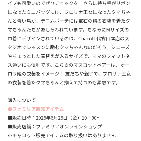
イプも可愛いのでぜひチェックを。さらに持ち手がリボン
になったミニバッグには、フロリナ王女になったクマちゃ
んと青い鳥が、デニムポーチには宝石の精の衣装を着たク
マちゃんたちがあしらわれています。ちなみにMサイズの
巾着にデザインされているのは、Chacott代官山本店のス
タジオでレッスンに励むクマちゃんなのだそう。シューズ
やちょっとした着替えが入るサイズで、ママのフィットネ
ス通いにも便利です。こちらのマスコットベアーは、オー
ロラ姫の衣装をイメージ！ 友だちや親子で、フロリナ王女
の衣装を着たクマちゃんと揃えて持つのも素敵です。
購入について
●ファミリア販売アイテム
■販売日時：2026年6月26日（金）10：00～
■販売店舗：ファミリアオンラインショップ
※チャコット販売アイテムの取り扱いはありません