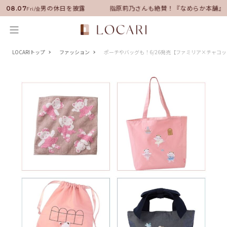
ダーに就任！いい男の休日を披露
指原莉乃さんも絶賛！『なめらか本舗』
08.07
Fri/金
LOCARIトップ
ファッション
ポーチやバッグも！6/26発売【ファミリア×チャコ