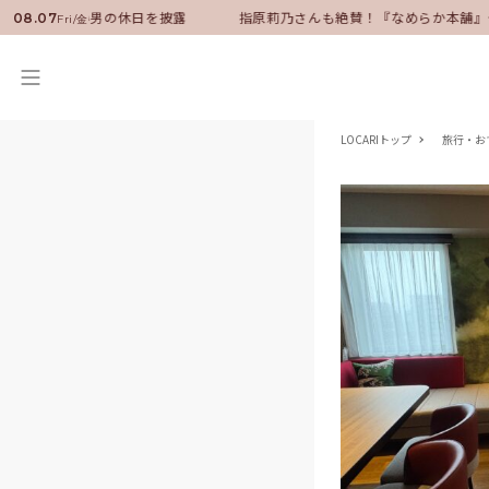
ーに就任！いい男の休日を披露
指原莉乃さんも絶賛！『なめらか本舗』保湿
08.07
Fri/金
LOCARIトップ
旅行・お