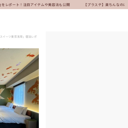
会をレポート！注目アイテムや美容法も公開
【プラステ】楽ちんなのにきれ
ススイーツ東京浅草」宿泊レポ