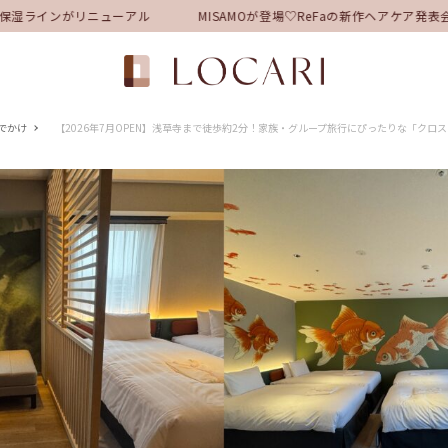
ラインがリニューアル
MISAMOが登場♡ReFaの新作ヘアケア発表
でかけ
【2026年7月OPEN】浅草寺まで徒歩約2分！家族・グループ旅行にぴったりな「クロ