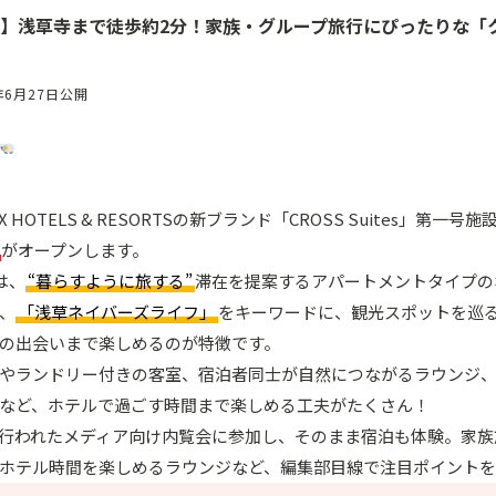
PEN】浅草寺まで徒歩約2分！家族・グループ旅行にぴったりな
年6月27日公開
IX HOTELS & RESORTSの新ブランド「CROSS Suites」第一号
がオープンします。
」は、
“暮らすように旅する”
滞在を提案するアパートメントタイプの
、
「浅草ネイバーズライフ」
をキーワードに、観光スポットを巡
の出会いまで楽しめるのが特徴です。
やランドリー付きの客室、宿泊者同士が自然につながるラウンジ
など、ホテルで過ごす時間まで楽しめる工夫がたくさん！
行われたメディア向け内覧会に参加し、そのまま宿泊も体験。家族
ホテル時間を楽しめるラウンジなど、編集部目線で注目ポイントを