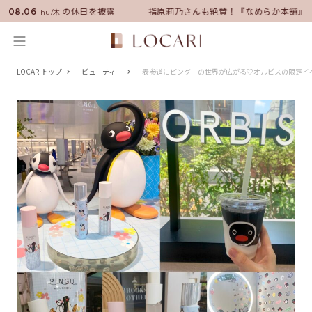
ーに就任！いい男の休日を披露
指原莉乃さんも絶賛！『なめらか本舗』保
08.06
Thu/木
LOCARIトップ
ビューティー
表参道にピングーの世界が広がる♡オルビスの限定イ