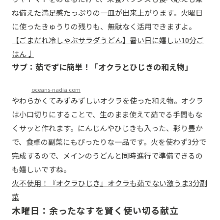
ね備えた満足感たっぷりの一皿が出来上がります。火曜日
に使ったきゅうりの残りも、無駄なく活用できますよ。
【ごまだれ冷しゃぶサラダうどん】暑い日に嬉しい10分ご
はん♩
サブ：茹でずに簡単！「オクラとひじきの和え物」
oceans-nadia.com
やわらかくてみずみずしいオクラを使った和え物。オクラ
は小口切りにすることで、生のまま使えて茹でる手間もな
くサッと作れます。にんじんやひじきも入った、彩り豊か
で、食卓の副菜にもぴったりな一品です。火を使わず3分で
完成するので、メインのうどんと同時進行で準備できるの
も嬉しいですね。
火不使用！『オクラひじき』オクラも茹でない激うま3分副
菜
木曜日：余ったなすを賢く使い切る献立