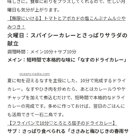
味しさに。食卓に彩りをプラスしてくれるので、忙しい月
曜日も気分が上がります。
【無限にいける】トマトとアボカドの塩こんぶナムル☆や
みつき！
火曜日：スパイシーカレーとさっぱりサラダの
献立
調理時間：メイン10分＋サブ10分
メイン：短時間で本格的な味に「なすのドライカレー」
oceans-nadia.com
夏に旬を迎えるなすを主役にした、10分で完成するドライ
カレー。なすやひき肉を炒めたら、あとはカレールウやケ
チャップを加えて煮込むだけで、短時間で本格的なドライ
カレーの完成です。多めに作っておけば、翌日のごはんに
も活用できて一石二鳥です。
【フライパンで10分♡︎とろとろ茄子のドライカレー】
サブ：さっぱり食べられる「ささみと梅ひじきの春雨サ