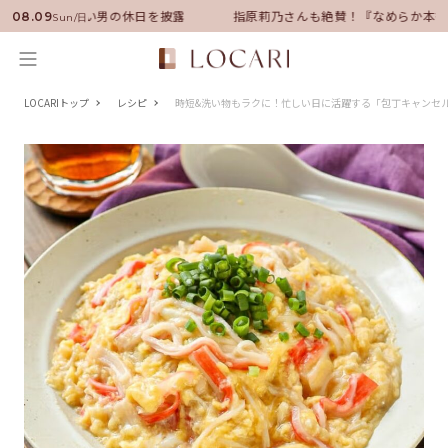
サダーに就任！いい男の休日を披露
指原莉乃さんも絶賛！『なめらか本舗
08.09
Sun/日
LOCARIトップ
レシピ
時短&洗い物もラクに！忙しい日に活躍する「包丁キャンセ