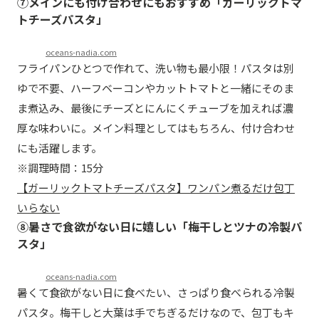
⑦メインにも付け合わせにもおすすめ「ガーリックトマ
トチーズパスタ」
oceans-nadia.com
フライパンひとつで作れて、洗い物も最小限！パスタは別
ゆで不要、ハーフベーコンやカットトマトと一緒にそのま
ま煮込み、最後にチーズとにんにくチューブを加えれば濃
厚な味わいに。メイン料理としてはもちろん、付け合わせ
にも活躍します。
※調理時間：15分
【ガーリックトマトチーズパスタ】ワンパン煮るだけ包丁
いらない
⑧暑さで食欲がない日に嬉しい「梅干しとツナの冷製パ
スタ」
oceans-nadia.com
暑くて食欲がない日に食べたい、さっぱり食べられる冷製
パスタ。梅干しと大葉は手でちぎるだけなので、包丁もキ