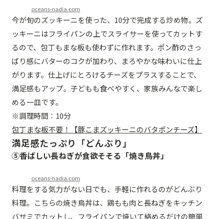
oceans-nadia.com
今が旬のズッキーニを使った、10分で完成する炒め物。ズ
ッキーニはフライパンの上でスライサーを使ってカットす
るので、包丁もまな板も使わずに作れます。ポン酢のさっ
ぱり感にバターのコクが加わり、まろやかな味わいに仕上
がります。仕上げにとろけるチーズをプラスすることで、
満足感もアップ。子どもも食べやすく、家族みんなで楽し
める一皿です。
※調理時間：10分
包丁まな板不要！【豚こまズッキーニのバタポンチーズ】
満足感たっぷり「どんぶり」
⑤香ばしい長ねぎが食欲そそる「焼き鳥丼」
oceans-nadia.com
料理をする気力がない日でも、手軽に作れるのがどんぶり
料理。こちらの焼き鳥丼は、鶏もも肉と長ねぎをキッチン
バサミでカットし、フライパンで焼いて絡めるだけの簡単