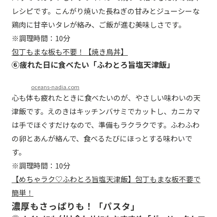
レシピです。こんがり焼いた長ねぎの甘みとジューシーな
鶏肉に甘辛いタレが絡み、ご飯が進む美味しさです。
※調理時間：10分
包丁もまな板も不要！【焼き鳥丼】
⑥疲れた日に食べたい「ふわとろ旨塩天津飯」
oceans-nadia.com
心も体も疲れたときに食べたいのが、やさしい味わいの天
津飯です。えのきはキッチンバサミでカットし、カニカマ
は手でほぐすだけなので、準備もラクラクです。ふわふわ
の卵とあんが絡んで、食べるたびにほっとする味わいで
す。
※調理時間：10分
【めちゃラク♡ふわとろ旨塩天津飯】包丁もまな板不要で
簡単！
濃厚もさっぱりも！「パスタ」