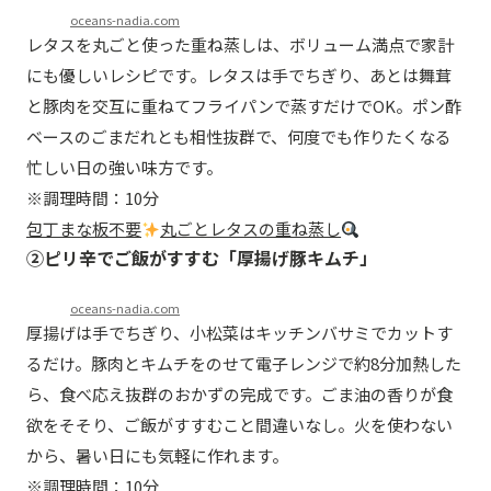
oceans-nadia.com
レタスを丸ごと使った重ね蒸しは、ボリューム満点で家計
にも優しいレシピです。レタスは手でちぎり、あとは舞茸
と豚肉を交互に重ねてフライパンで蒸すだけでOK。ポン酢
ベースのごまだれとも相性抜群で、何度でも作りたくなる
忙しい日の強い味方です。
※調理時間：10分
包丁まな板不要
丸ごとレタスの重ね蒸し
②ピリ辛でご飯がすすむ「厚揚げ豚キムチ」
oceans-nadia.com
厚揚げは手でちぎり、小松菜はキッチンバサミでカットす
るだけ。豚肉とキムチをのせて電子レンジで約8分加熱した
ら、食べ応え抜群のおかずの完成です。ごま油の香りが食
欲をそそり、ご飯がすすむこと間違いなし。火を使わない
から、暑い日にも気軽に作れます。
※調理時間：10分