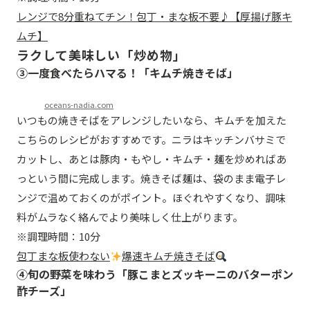
レンジで8分重ねてチン！包丁・まな板不要♪【厚揚げ豚キ
ムチ】
ラクして美味しい「炒め物」
③一度食べたらハマる！「キムチ焼きそば」
oceans-nadia.com
いつもの焼きそばをアレンジしたいなら、キムチを加えた
こちらのレシピがおすすめです。ニラはキッチンバサミで
カットし、あとは豚肉・もやし・キムチ・麺を炒めればあ
っという間に完成します。焼きそば麺は、袋のまま電子レ
ンジで温めておくのがポイント。ほぐれやすくなり、調味
料がムラなく絡んでより美味しく仕上がります。
※調理時間：10分
包丁まな板使わない
爆速キムチ焼きそば
④旬の野菜を味わう「豚こまとズッキーニのバターポン
酢チーズ」