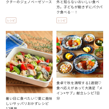
クチーのジェノベーゼソース
外と知らないおいしい食べ
方。子どもが飽きずにパクパ
ク食べる…！
レシピ
レシピ
食卓で秋を満喫する1週間♡
食べ応えがあって大満足「メ
イン+サブ」献立レシピ7日
分
暑い日に食べたい♡夏に美味
しいサッパリおかずレシピ
12連発