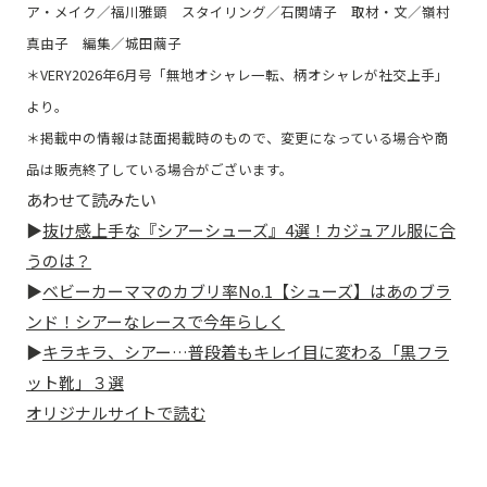
ア・メイク／福川雅顕 スタイリング／石関靖子 取材・文／嶺村
真由子 編集／城田繭子
＊VERY2026年6月号「無地オシャレ一転、柄オシャレが社交上手」
より。
＊掲載中の情報は誌面掲載時のもので、変更になっている場合や商
品は販売終了している場合がございます。
あわせて読みたい
▶
抜け感上手な『シアーシューズ』4選！カジュアル服に合
うのは？
▶
ベビーカーママのカブリ率No.1【シューズ】はあのブラ
ンド！シアーなレースで今年らしく
▶
キラキラ、シアー…普段着もキレイ目に変わる「黒フラ
ット靴」３選
オリジナルサイトで読む