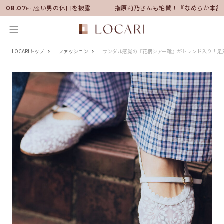
サダーに就任！いい男の休日を披露
指原莉乃さんも絶賛！『なめらか本舗
08.07
Fri/金
LOCARIトップ
ファッション
サンダル感覚の『花柄シアー靴』がトレンド入り！足