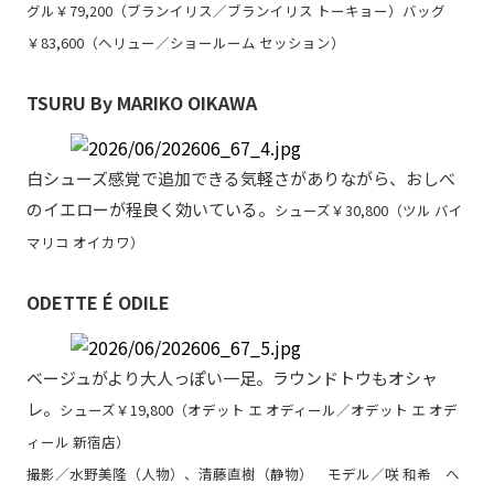
グル￥79,200（ブランイリス／ブランイリス トーキョー）バッグ
￥83,600（ヘリュー／ショールーム セッション）
TSURU By MARIKO OIKAWA
白シューズ感覚で追加できる気軽さがありながら、おしべ
のイエローが程良く効いている。
シューズ￥30,800（ツル バイ
マリコ オイカワ）
ODETTE É ODILE
ベージュがより大人っぽい一足。ラウンドトウもオシャ
レ。
シューズ￥19,800（オデット エ オディール／オデット エ オデ
ィール 新宿店）
撮影／水野美隆（人物）、清藤直樹（静物） モデル／咲 和希 ヘ