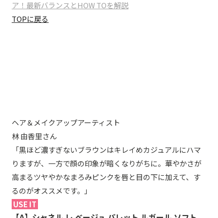
ア！最新バランスとHOW TOを解説
TOPに戻る
2. ブラウンキャップ×まろみピンクメイク
ヘア＆メイクアップアーティスト
林 由香里さん
「黒ほど濃すぎないブラウンはキレイめカジュアルにハマ
りますが、一方で顔の印象が暗くなりがちに。華やかさが
高まるツヤやかなまろみピンクを唇と目の下に加えて、す
るのがオススメです。」
USE IT
【A】シャネル レ ベージュ パレット ルガール ソフト