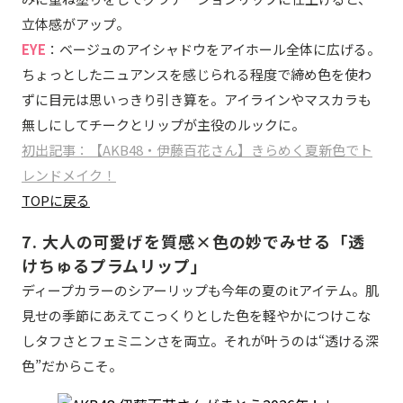
立体感がアップ。
EYE
：ベージュのアイシャドウをアイホール全体に広げる。
ちょっとしたニュアンスを感じられる程度で締め色を使わ
ずに目元は思いっきり引き算を。アイラインやマスカラも
無しにしてチークとリップが主役のルックに。
初出記事：【AKB48・伊藤百花さん】きらめく夏新色でト
レンドメイク！
TOPに戻る
7. 大人の可愛げを質感×色の妙でみせる「透
けちゅるプラムリップ」
ディープカラーのシアーリップも今年の夏のitアイテム。肌
見せの季節にあえてこっくりとした色を軽やかにつけこな
しタフさとフェミニンさを両立。それが叶うのは“透ける深
色”だからこそ。