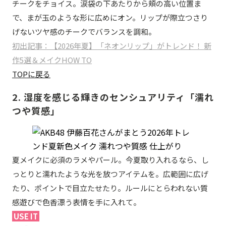
チークをチョイス。涙袋の下あたりから頬の高い位置ま
で、まが玉のような形に広めにオン。リップが際立つさり
げないツヤ感のチークでバランスを調和。
初出記事：【2026年夏】「ネオンリップ」がトレンド！ 新
作5選＆メイクHOW TO
TOPに戻る
2. 湿度を感じる輝きのセンシュアリティ「濡れ
つや質感」
夏メイクに必須のラメやパール。今夏取り入れるなら、し
っとりと濡れたような光を放つアイテムを。広範囲に広げ
たり、ポイントで目立たせたり。ルールにとらわれない質
感遊びで色香漂う表情を手に入れて。
USE IT