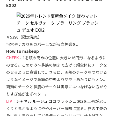
EX02
￥5390（限定発売）
毛穴やテカりをカバーしながら血色感を。
How to makeup
CHEEK
：1を頬の高めの位置に大きいだ円形になるように
のせる。こめかみ〜鼻筋の横まで広げて頬全体にチークを
のせるように意識して。さらに、両頬のチークをつなげる
ようなイメージで鼻筋の中央よりやや上あたりにもオン。
両頬のチークと鼻筋のチークは実際にはつなげない方がや
りすぎ感が出ずベター。
LIP
：
シャネル ルージュ ココ フラッシュ 203
を上唇がぷっ
くりと見えるようにややオーバー気味に塗る。唇の中央の
みに重ね塗りをしてグラデーションリップに仕上げると、