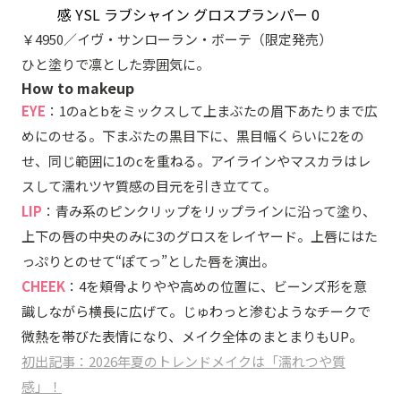
￥4950／イヴ・サンローラン・ボーテ（限定発売）
ひと塗りで凛とした雰囲気に。
How to makeup
EYE
：1のaとbをミックスして上まぶたの眉下あたりまで広
めにのせる。下まぶたの黒目下に、黒目幅くらいに2をの
せ、同じ範囲に1のcを重ねる。アイラインやマスカラはレ
スして濡れツヤ質感の目元を引き立てて。
LIP
：青み系のピンクリップをリップラインに沿って塗り、
上下の唇の中央のみに3のグロスをレイヤード。上唇にはた
っぷりとのせて“ぽてっ”とした唇を演出。
CHEEK
：4を頬骨よりやや高めの位置に、ビーンズ形を意
識しながら横長に広げて。じゅわっと渗むようなチークで
微熱を帯びた表情になり、メイク全体のまとまりもUP。
初出記事：2026年夏のトレンドメイクは「濡れつや質
感」！