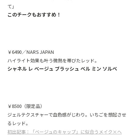
て」
このチークもおすすめ！
￥6490／NARS JAPAN
ハイライト効果も叶う微熱を帯びたレッド。
シャネル レ べージュ ブラッシュ ベル ミン ソルベ
￥8500（限定品）
ジェルテクスチャーで血色感がじわり。いちごを想起させ
るレッド。
初出記事：「ベージュのキャップ」に似合うメイク×ヘ