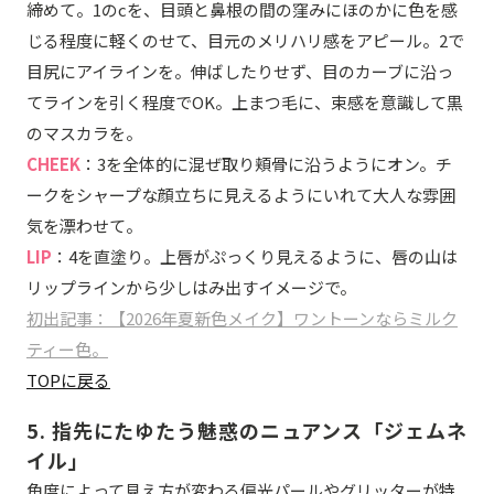
締めて。1のcを、目頭と鼻根の間の窪みにほのかに色を感
じる程度に軽くのせて、目元のメリハリ感をアピール。2で
目尻にアイラインを。伸ばしたりせず、目のカーブに沿っ
てラインを引く程度でOK。上まつ毛に、束感を意識して黒
のマスカラを。
CHEEK
：3を全体的に混ぜ取り頬骨に沿うようにオン。チ
ークをシャープな顔立ちに見えるようにいれて大人な雰囲
気を漂わせて。
LIP
：4を直塗り。上唇がぷっくり見えるように、唇の山は
リップラインから少しはみ出すイメージで。
初出記事：【2026年夏新色メイク】ワントーンならミルク
ティー色。
TOPに戻る
5. 指先にたゆたう魅惑のニュアンス「ジェムネ
イル」
角度によって見え方が変わる偏光パールやグリッターが特