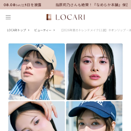
就任！いい男の休日を披露
指原莉乃さんも絶賛！『なめらか本舗』保湿ラ
08.08
Sat/土
LOCARIトップ
ビューティー
【2026年夏のトレンドメイク11選】ネオンリップ