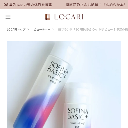
サダーに就任！いい男の休日を披露
指原莉乃さんも絶賛！『なめらか本舗
08.07
Fri/金
LOCARIトップ
ビューティー
新ブランド「SOFINA BASIC+」がデビュー！ 