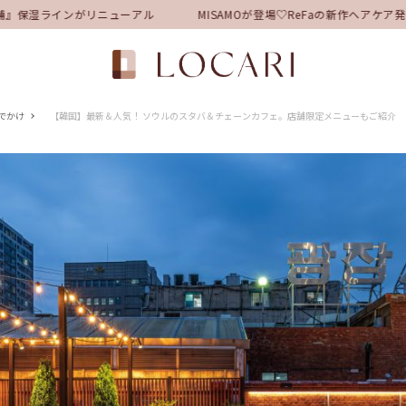
』保湿ラインがリニューアル
MISAMOが登場♡ReFaの新作ヘアケア
でかけ
【韓国】最新＆人気！ ソウルのスタバ＆チェーンカフェ。店舗限定メニューもご紹介