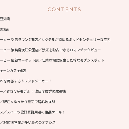
CONTENTS
豆知識
め3店
ーヒー 奨忠ラウンジR店／カクテルが飲めるミッドセンチュリーな空間
ーヒー 汝矣島漢江公園店／漢江を独占できるロマンチックビュー
ーヒー 広蔵マーケット店／伝統市場に誕生した粋なモダンスポット
ェーンカフェ6店
NSを席巻するトレンドメーカー！
ー／BTS Vがモデル！ 注目度抜群の成長株
／駅近×ゆったり空間で居心地抜群
ス／スイーツ愛好家御用達の絶品ケーキ！
／24時間営業が多い最強のオアシス