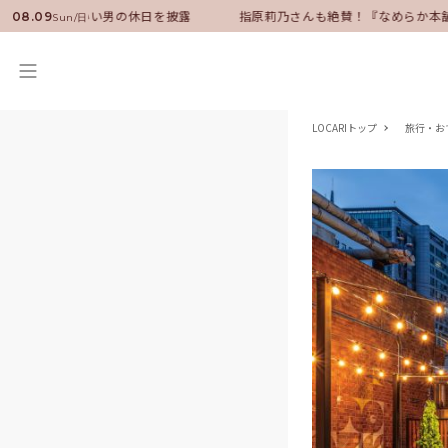
サダーに就任！いい男の休日を披露
指原莉乃さんも絶賛！『なめらか本舗
08.09
Sun/日
LOCARIトップ
旅行・お