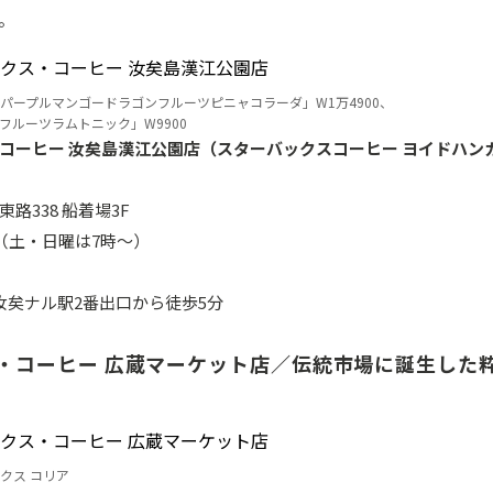
。
パープルマンゴードラゴンフルーツピニャコラーダ」W1万4900、
フルーツラムトニック」W9900
コーヒー 汝矣島漢江公園店（スターバックスコーヒー ヨイドハン
路338 船着場3F
（土・日曜は7時～）
汝矣ナル駅2番出口から徒歩5分
・コーヒー 広蔵マーケット店／伝統市場に誕生した
クス コリア