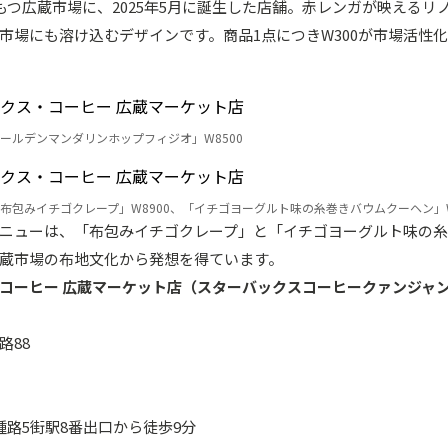
をもつ広蔵市場に、2025年5月に誕生した店舗。赤レンガが映えるリ
市場にも溶け込むデザインです。商品1点につきW300が市場活性
ールデンマンダリンホップフィジオ」W8500
布包みイチゴクレープ」W8900、「イチゴヨーグルト味の糸巻きバウムクーヘン」W
ニューは、「布包みイチゴクレープ」と「イチゴヨーグルト味の
蔵市場の布地文化から発想を得ています。
コーヒー 広蔵マーケット店（スターバックスコーヒークァンジャ
路88
鍾路5街駅8番出口から徒歩9分