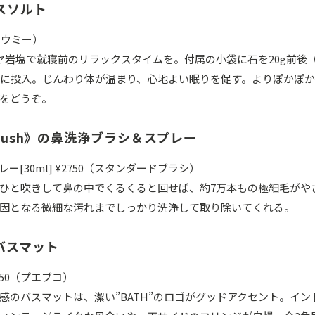
スソルト
0（イウミー）
ラヤ岩塩で就寝前のリラックスタイムを。付属の小袋に石を20g前後（
L）に投入。じんわり体が温まり、心地よい眠りを促す。よりぽかぽ
をどうぞ。
 Brush》の鼻洗浄ブラシ＆スプレー
プレー[30ml] ¥2750（スタンダードブラシ）
ひと吹きして鼻の中でくるくると回せば、約7万本もの極細毛がや
因となる微細な汚れまでしっかり洗浄して取り除いてくれる。
のバスマット
2750（プエブコ）
感のバスマットは、潔い”BATH”のロゴがグッドアクセント。イン