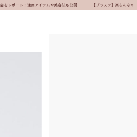
表会をレポート！注目アイテムや美容法も公開
【プラステ】楽ちんなのに