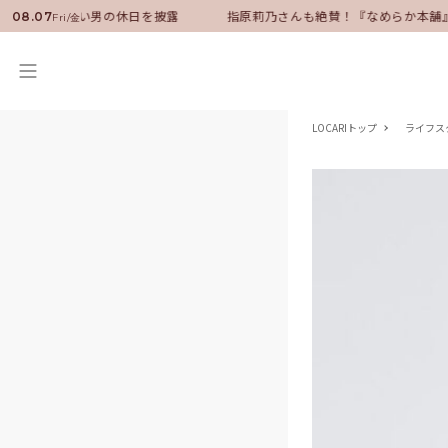
ダーに就任！いい男の休日を披露
指原莉乃さんも絶賛！『なめらか本舗』
08.07
Fri/金
LOCARIトップ
ライフス