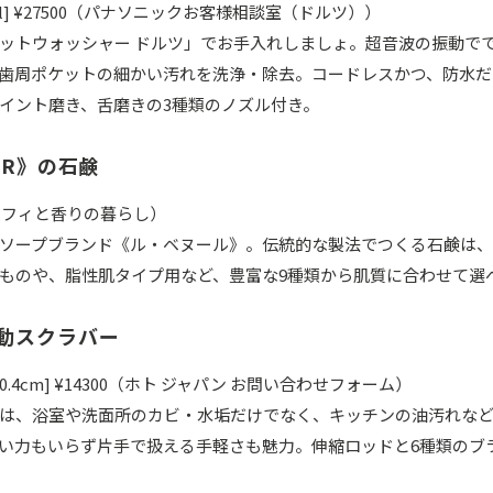
l] ¥27500（パナソニックお客様相談室（ドルツ））
ットウォッシャー ドルツ」でお手入れしましょ。超音波の振動で
歯周ポケットの細かい汚れを洗浄・除去。コードレスかつ、防水だ
イント磨き、舌磨きの3種類のノズル付き。
EUR》の石鹸
00（エフィと香りの暮らし）
ソープブランド《ル・ベヌール》。伝統的な製法でつくる石鹸は
ものや、脂性肌タイプ用など、豊富な9種類から肌質に合わせて選
電動スクラバー
10.4cm] ¥14300（ホト ジャパン お問い合わせフォーム）
ラシは、浴室や洗面所のカビ・水垢だけでなく、キッチンの油汚れな
い力もいらず片手で扱える手軽さも魅力。伸縮ロッドと6種類のブ