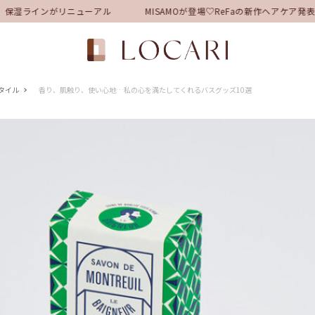
保湿ラインがリニューアル
MISAMOが登場♡ReFaの新作ヘアケア発
タイル
香り、肌触り、使い心地…私の心を満たしてくれるバスグッズ10選