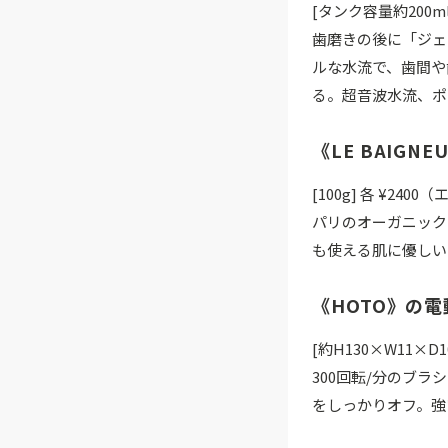
[タンク容量約200m
歯磨きの後に「ジェ
ルな水流で、歯間や
る。超音波水流、ポ
《LE BAIGN
[100g] 各 ¥24
パリのオーガニック
も使える肌に優しい
《HOTO》の
[約H130×W11×D
300回転/分のブ
をしっかりオフ。強