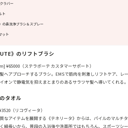
スクラバー
ルト
rush》の鼻洗浄ブラシ＆スプレー
スマット
EAUTE》のリフトブラシ
.4cm] ¥65000（ステラボーテ カスタマーサポート）
髪へアプローチするブラシ。EMSで筋肉を刺激しリフトケア、レ
イオンで静電気を抑えまとまりのあるサラツヤ髪へ導いてくれる
》のタオル
] ¥3520（リコヴィータ）
質なアイテムを展開する《テネリータ》からは、パイルのマルチ
く細長いから、普段の入浴後や洗面所ではもちろん、スポーツシ