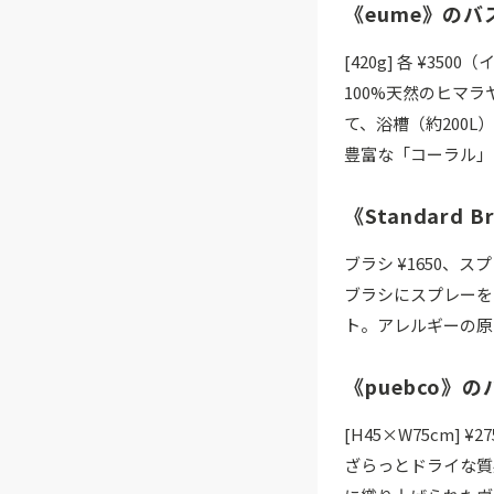
《eume》のバ
[420g] 各 ¥350
100%天然のヒマ
て、浴槽（約200
豊富な「コーラル」
《Standard
ブラシ ¥1650、ス
ブラシにスプレーを
ト。アレルギーの原
《puebco》
[H45×W75cm] ¥
ざらっとドライな質