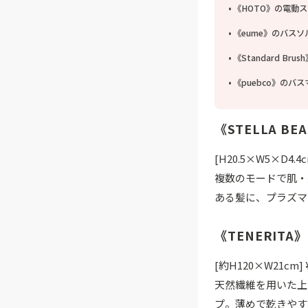
《HOTO》の電動
《eume》のバスソ
《Standard B
《puebco》のバ
《STELLA B
[H20.5×W5×D4
複数のモードで肌・
ある髪に、プラズマ
《TENERITA
[約H120×W21cm
天然繊維を用いた上
プ。薄めで乾きやす