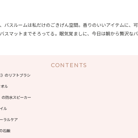
、バスルームは私だけのごきげん空間。香りのいいアイテムに、
バスマットまでそろってる。眠気覚ましに、今日は朝から贅沢な
CONTENTS
UTE》のリフトブラシ
タオル
sen》の防水スピーカー
オイル
のオーラルケア
》の石鹸