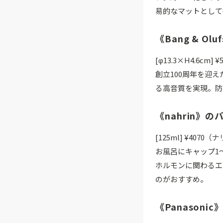
易的なマットとして
《Bang & O
[φ13.3×H4.6cm
創立100周年を迎
る高音質を実現。防
《nahrin》
[125ml] ¥4070（
お風呂にキャップ1
ホルモンに関わるエ
のがおすすめ。
《Panasoni