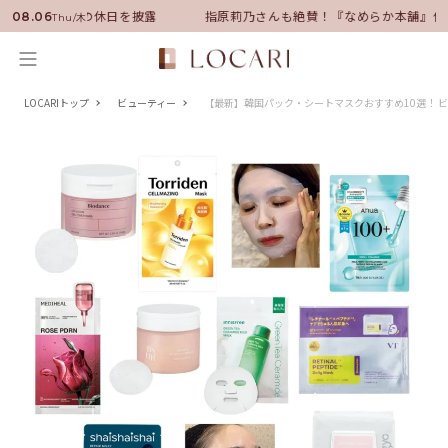
に就任！いい男の休日を披露
指原莉乃さんも絶賛！『なめらか本舗』保湿
08.06
Thu/木
LOCARIトップ
ビューティー
【最新】韓国パック・シートマスクおすすめ10選！ 