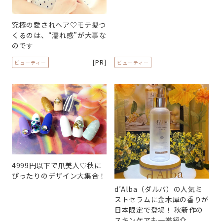
究極の愛されヘア♡モテ髪つ
くるのは、“濡れ感”が大事な
のです
[PR]
ビューティー
ビューティー
4999円以下で爪美人♡秋に
ぴったりのデザイン大集合！
d’Alba（ダルバ）の人気ミ
ストセラムに金木犀の香りが
日本限定で登場！ 秋新作の
スキンケアも一挙紹介