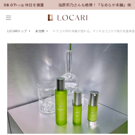
就任！いい男の休日を披露
指原莉乃さんも絶賛！『なめらか本舗』保湿ラ
08.07
Fri/金
LOCARIトップ
未分類
ドラコスPBの常識が変わる。マツキヨココカラ発の先進美容「Pi