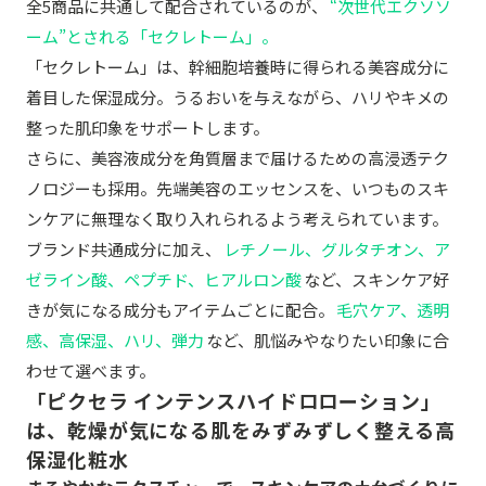
全5商品に共通して配合されているのが、
“次世代エクソソ
ーム”とされる「セクレトーム」。
「セクレトーム」は、幹細胞培養時に得られる美容成分に
着目した保湿成分。うるおいを与えながら、ハリやキメの
整った肌印象をサポートします。
さらに、美容液成分を角質層まで届けるための高浸透テク
ノロジーも採用。先端美容のエッセンスを、いつものスキ
ンケアに無理なく取り入れられるよう考えられています。
ブランド共通成分に加え、
レチノール、グルタチオン、ア
ゼライン酸、ペプチド、ヒアルロン酸
など、スキンケア好
きが気になる成分もアイテムごとに配合。
毛穴ケア、透明
感、高保湿、ハリ、弾力
など、肌悩みやなりたい印象に合
わせて選べます。
「ピクセラ インテンスハイドロローション」
は、乾燥が気になる肌をみずみずしく整える高
保湿化粧水