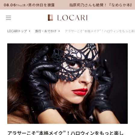
サダーに就任！いい男の休日を披露
指原莉乃さんも絶賛！『なめらか本舗』
08.06
Thu/木
LOCARIトップ
旅行・おでかけ
アラサーこそ“本格メイク”！ハロウィンをもっと楽
アラサーこそ“本格メイク”！ハロウィンをもっと楽し