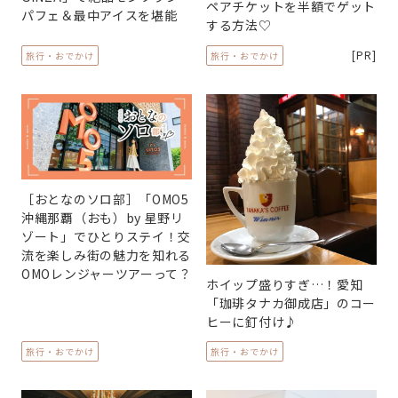
ペアチケットを半額でゲット
パフェ＆最中アイスを堪能
する方法♡
[PR]
旅行・おでかけ
旅行・おでかけ
［おとなのソロ部］「OMO5
沖縄那覇（おも）by 星野リ
ゾート」でひとりステイ！交
流を楽しみ街の魅力を知れる
OMOレンジャーツアーって？
ホイップ盛りすぎ…！愛知
「珈琲タナカ御成店」のコー
ヒーに釘付け♪
旅行・おでかけ
旅行・おでかけ