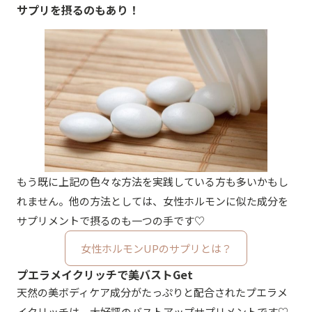
サプリを摂るのもあり！
もう既に上記の色々な方法を実践している方も多いかもし
れません。他の方法としては、女性ホルモンに似た成分を
サプリメントで摂るのも一つの手です♡
女性ホルモンUPのサプリとは？
プエラメイクリッチで美バストGet
天然の美ボディケア成分がたっぷりと配合されたプエラメ
イクリッチは、大好評のバストアップサプリメントです♡