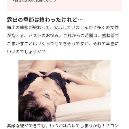
露出の季節は終わったけれど…
露出の季節が終わって、安心していませんか？多くの女性
が抱える、バストのお悩み。これからの時期は、重ね着で
ごまかすことはいくらでもできそうですが、それで本当に
いいのでしょうか？
素敵な彼ができても、いつかはバレてしまうかも！？コン