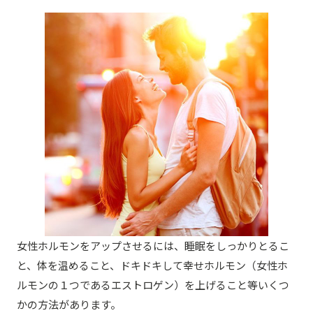
女性ホルモンをアップさせるには、睡眠をしっかりとるこ
と、体を温めること、ドキドキして幸せホルモン（女性ホ
ルモンの１つであるエストロゲン）を上げること等いくつ
かの方法があります。