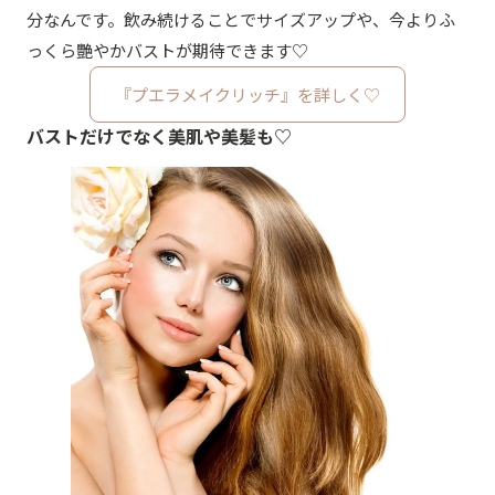
分なんです。飲み続けることでサイズアップや、今よりふ
っくら艷やかバストが期待できます♡
『プエラメイクリッチ』を詳しく♡
バストだけでなく美肌や美髪も♡