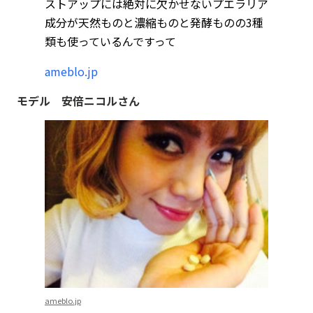
ストアップには絶対に欠かせないプエラリア
成分が天然ものと濃縮ものと発酵ものの3種
類も使っているんですって
ameblo.jp
モデル 安倍ニコルさん
ameblo.jp