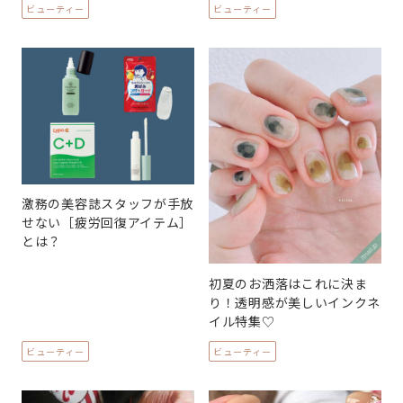
ビューティー
ビューティー
激務の美容誌スタッフが手放
せない［疲労回復アイテム］
とは？
初夏のお洒落はこれに決ま
り！透明感が美しいインクネ
イル特集♡
ビューティー
ビューティー