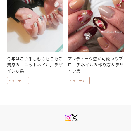
今年はこう楽しむ♡もこもこ
アンティーク感が可愛い♡ブ
質感の「ニットネイル」デザ
ローチネイルの作り方＆デザ
イン８選
イン集
ビューティー
ビューティー