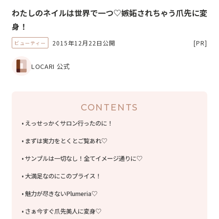
わたしのネイルは世界で一つ♡嫉妬されちゃう爪先に変
身！
2015年12月22日公開
[PR]
ビューティー
LOCARI 公式
CONTENTS
えっせっかくサロン行ったのに！
まずは実力をとくとご覧あれ♡
サンプルは一切なし！全てイメージ通りに♡
大満足なのにこのプライス！
魅力が尽きないPlumeria♡
さぁ今すぐ爪先美人に変身♡