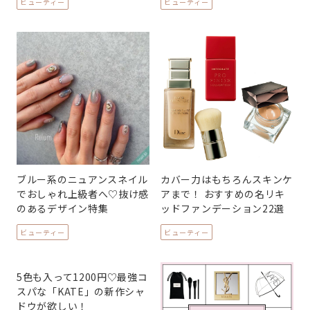
ビューティー
ビューティー
ブルー系のニュアンスネイル
カバー力はもちろんスキンケ
でおしゃれ上級者へ♡抜け感
アまで！ おすすめの名リキ
のあるデザイン特集
ッドファンデーション22選
ビューティー
ビューティー
5色も入って1200円♡最強コ
スパな「KATE」の新作シャ
ドウが欲しい！