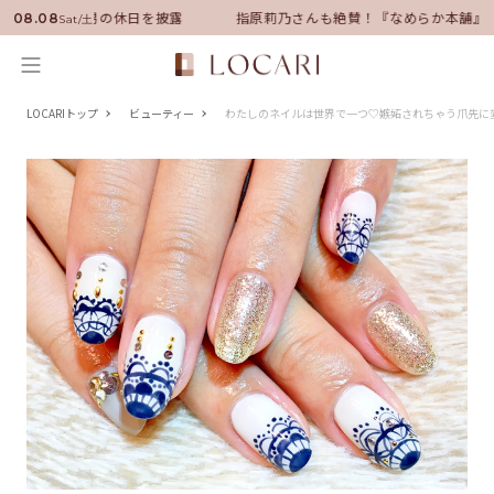
に就任！いい男の休日を披露
指原莉乃さんも絶賛！『なめらか本舗』保湿
08.08
Sat/土
LOCARIトップ
ビューティー
わたしのネイルは世界で一つ♡嫉妬されちゃう爪先に