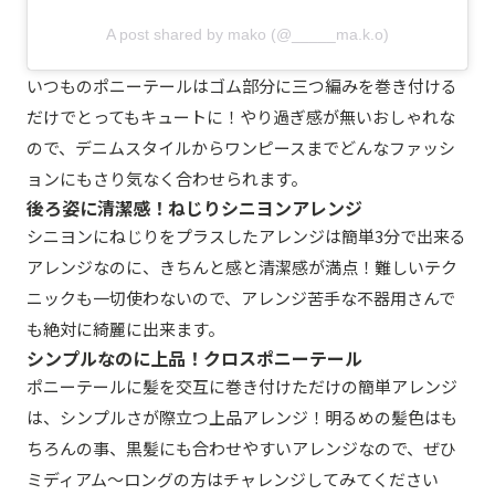
A post shared by mako (@_____ma.k.o)
いつものポニーテールはゴム部分に三つ編みを巻き付ける
だけでとってもキュートに！やり過ぎ感が無いおしゃれな
ので、デニムスタイルからワンピースまでどんなファッシ
ョンにもさり気なく合わせられます。
後ろ姿に清潔感！ねじりシニヨンアレンジ
シニヨンにねじりをプラスしたアレンジは簡単3分で出来る
アレンジなのに、きちんと感と清潔感が満点！難しいテク
ニックも一切使わないので、アレンジ苦手な不器用さんで
も絶対に綺麗に出来ます。
シンプルなのに上品！クロスポニーテール
ポニーテールに髪を交互に巻き付けただけの簡単アレンジ
は、シンプルさが際立つ上品アレンジ！明るめの髪色はも
ちろんの事、黒髪にも合わせやすいアレンジなので、ぜひ
ミディアム〜ロングの方はチャレンジしてみてください