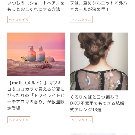
いつもの［ショートヘア］を
ブは、重めシルエット×外ハ
もっとおしゃれにする方法
ネカールが決め手！
ヘアスタイル
ヘアスタイル
【melt（メルト）】マツキ
ヨ＆ココカラで買える♡夏に
ぴったりの「トワイライトビ
くるりんぱと三つ編みで
ーチアロマの香り」が数量限
OK♡不器用でもできる結婚
定登場
式アレンジ13選
ヘアスタイル
ヘアスタイル