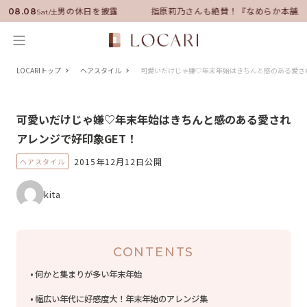
ダーに就任！いい男の休日を披露
指原莉乃さんも絶賛！『なめらか本舗』
08.08
Sat/土
LOCARIトップ
ヘアスタイル
可愛いだけじゃ嫌♡年末年始はきちんと感のある愛さ
可愛いだけじゃ嫌♡年末年始はきちんと感のある愛され
アレンジで好印象GET！
2015年12月12日公開
ヘアスタイル
kita
CONTENTS
何かと集まりが多い年末年始
幅広い年代に好感度大！年末年始のアレンジ集