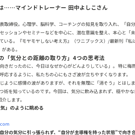
は……マインドトレーナー 田中よしこさん
表取締役。心理学、脳科学、コーチングの知見を取り入れ、「自
セッションやセミナーなどを中心に、潜在意識を整え、本心と「
ている。『モヤモヤしない考え方』（ワニブックス）/最新刊『私
A）がある。
の「気分との距離の取り方」4つの思考法
向きだったのに、今日はなぜか心がどんよりしている」。 特に梅
呼応するように、私たちの心にもさざ波が立ちやすくなります。
じように感情の波がありますが、それを無理に「消そう」とはし
保つ術を知っているのです。今回は、気分に飲み込まれず、穏やか
紹介します。
天気」のように眺める
.com
自分の気分に引っ張られず、“自分が主導権を持った状態”で向き