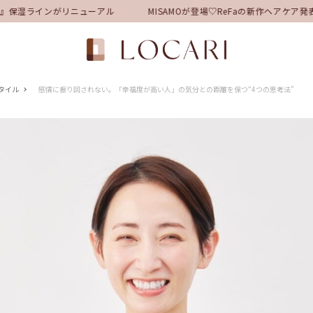
保湿ラインがリニューアル
MISAMOが登場♡ReFaの新作ヘアケア発
タイル
感情に振り回されない。「幸福度が高い人」の気分との距離を保つ“4つの思考法”