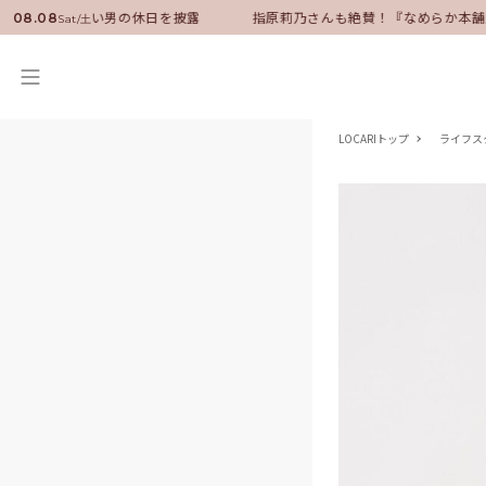
サダーに就任！いい男の休日を披露
指原莉乃さんも絶賛！『なめらか本舗』
08.08
Sat/土
LOCARIトップ
ライフス