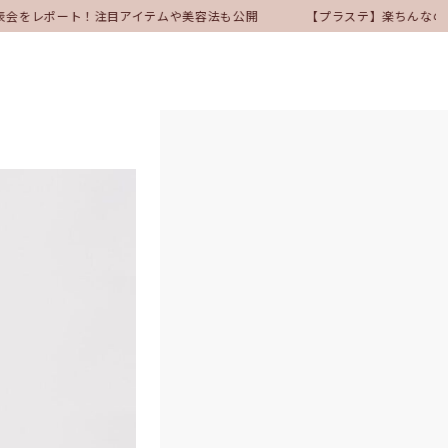
表会をレポート！注目アイテムや美容法も公開
【プラステ】楽ちんなのに