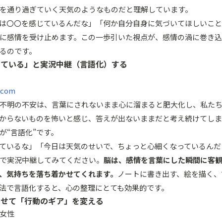
を通り過ぎていく天気のようなものだと理解しています。
は〇〇を感じているんだな」「何か自分自身に気づいてほしいこと
に感情を受け止めます。この一歩引いた視点が、感情の渦に巻き
るのです。
じている」と実況中継（言語化）する
.com
不明の不安は、言葉にされないまま心に溜まると肥大化し、私た
からないものを怖いと感じ、答えが出ないままだと考え続けてしま
が“言語化”です。
ているな」「今日は天気のせいで、ちょっと心細くなっているんだ
で実況中継してみてください。
脳は、感情を言葉にした瞬間に客
、気持ちを落ち着かせてくれます。
ノートに書き出す、絵を描く、
法で言語化すると、心の整理にとても効果的です。
わせて「行動のギア」を変える