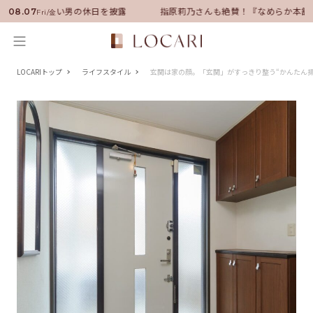
サダーに就任！いい男の休日を披露
指原莉乃さんも絶賛！『なめらか本舗
08.07
Fri/金
LOCARIトップ
ライフスタイル
玄関は家の顔。「玄関」がすっきり整う“かんたん掃