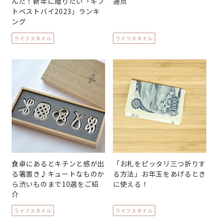
んだ！新年に贈りたい「ギフ
通点
トベストバイ2023」ランキ
ング
ライフスタイル
ライフスタイル
食卓にあるとキチンと感が出
「お札をピッタリ三つ折りす
る箸置き♪キュートなものか
る方法」お年玉をあげるとき
ら渋いものまで10選をご紹
に使える！
介
ライフスタイル
ライフスタイル