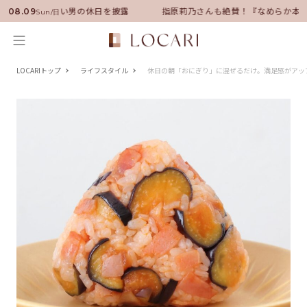
サダーに就任！いい男の休日を披露
指原莉乃さんも絶賛！『なめらか本舗
08.09
Sun/日
LOCARIトップ
ライフスタイル
休日の朝「おにぎり」に混ぜるだけ。満足感がアッ