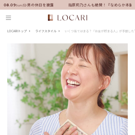
サダーに就任！いい男の休日を披露
指原莉乃さんも絶賛！『なめらか本舗』
08.09
Sun/日
LOCARIトップ
ライフスタイル
いくつ当てはまる？「お金が貯まる人」が手放した