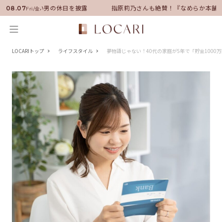
サダーに就任！いい男の休日を披露
指原莉乃さんも絶賛！『なめらか本舗』
08.07
Fri/金
LOCARIトップ
ライフスタイル
夢物語じゃない！40代の家庭が5年で「貯金1000