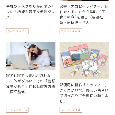
会社のデスク周りが超オシャ
著書『男コピーライター、育
レに！機能も最高な便利グッ
休をとる。』から6年、“子
ズ
育ての今”を語る［電通社
員・魚返洋平さん］
ライフスタイル
ライフスタイル
寝ても寝ても疲れが取れな
い…体がダルい…それ「副腎
郵便局に新作「ミッフィー」
疲労かも？」症状と改善方法
グッズが登場。優しい色合い
［医師監修］
でほっこり♡全部使い勝手よ
し。
ライフスタイル
ライフスタイル