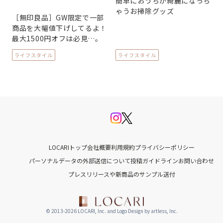
簡単におうちが綺麗になっち
ゃうお掃除グッズ
［無印良品］GW限定で一部
商品を大幅値下げしてるよ！
最大1500円オフは必見…。
ライフスタイル
ライフスタイル
LOCARIトップ
会社概要
利用規約
プライバシーポリシー
パーソナルデータの外部送信について
投稿ガイドライン
お問い合わせ
プレスリリースや新商品のサンプル送付
© 2013-2026 LOCARI, Inc. and Logo Design by artless, Inc.