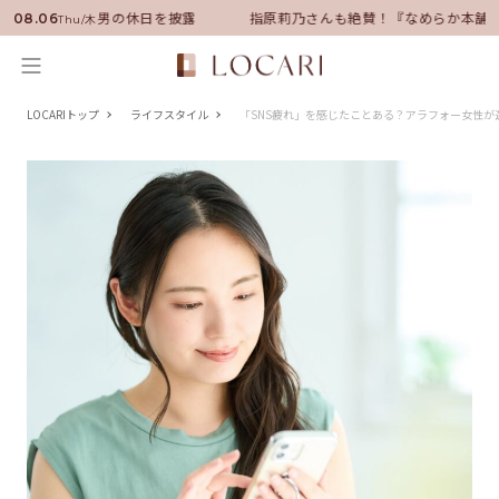
ダーに就任！いい男の休日を披露
指原莉乃さんも絶賛！『なめらか本舗』
08.06
Thu/木
LOCARIトップ
ライフスタイル
「SNS疲れ」を感じたことある？アラフォー女性が