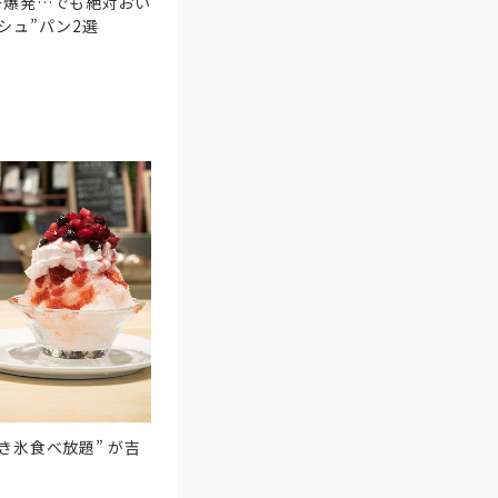
ー爆発…でも絶対おい
シュ”パン2選
き氷食べ放題” が吉