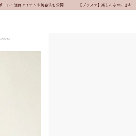
ポート！注目アイテムや美容法も公開
【プラステ】楽ちんなのにきれい見
飲みたい」