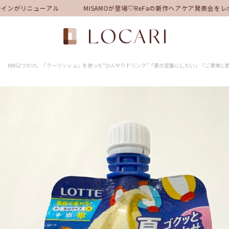
ンがリニューアル
MISAMOが登場♡ReFaの新作ヘアケア発表会をレ
材料2つだけ。「クーリッシュ」を使った“ひんやりドリンク”「夏の定番にしたい」「ご褒美に