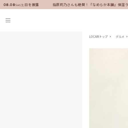
任！いい男の休日を披露
指原莉乃さんも絶賛！『なめらか本舗』保湿ライ
08.08
Sat/土
LOCARIトップ
グルメ