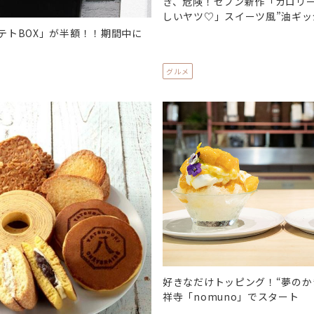
き、危険！セブン新作「カロリ
しいヤツ♡」スイーツ風”油ギッ
テトBOX」が半額！！期間中に
グルメ
好きなだけトッピング！“夢のか
祥寺「nomuno」でスタート