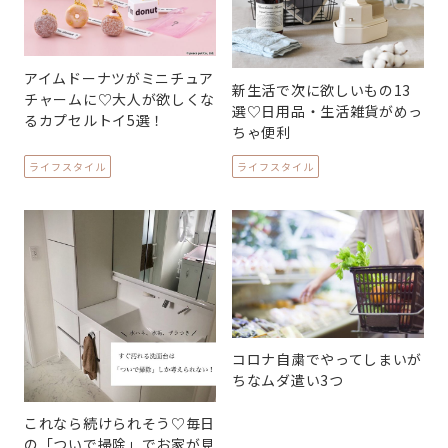
アイムドーナツがミニチュア
新生活で次に欲しいもの13
チャームに♡大人が欲しくな
選♡日用品・生活雑貨がめっ
るカプセルトイ5選！
ちゃ便利
ライフスタイル
ライフスタイル
コロナ自粛でやってしまいが
ちなムダ遣い3つ
これなら続けられそう♡毎日
の「ついで掃除」でお家が見