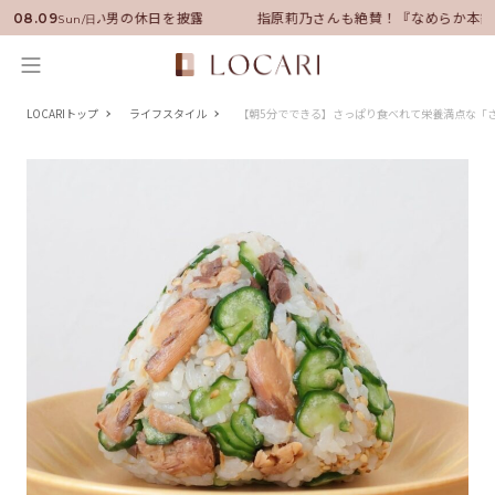
サダーに就任！いい男の休日を披露
指原莉乃さんも絶賛！『なめらか本舗』
08.09
Sun/日
LOCARIトップ
ライフスタイル
【朝5分でできる】さっぱり食べれて栄養満点な「