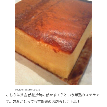
recipe.rakuten.co.jp
こちらは茶庭 然花抄院の然かすてらという半熟カステラで
す。包みがとっても京都発のお店らしく上品！