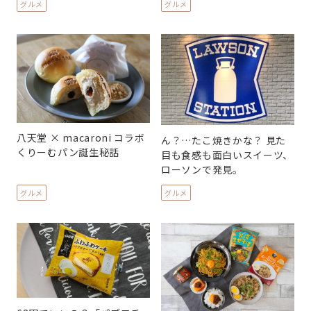
グルメ
グルメ
八天堂 × macaroni コラボ
ん？…たこ焼きかな？ 見た
くりーむパン誕生秘話
目も食感も面白いスイーツ、
ローソンで発見。
グルメ
グルメ