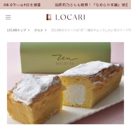
任！いい男の休日を披露
指原莉乃さんも絶賛！『なめらか本舗』保湿ライ
08.07
Fri/金
LOCARIトップ
グルメ
2016年のスイーツは“生”！絶対チェックしたい生スイーツT