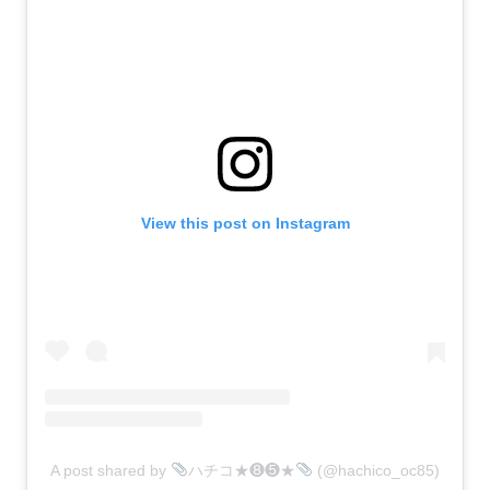
View this post on Instagram
A post shared by
ハチコ★❽❺★
(@hachico_oc85)