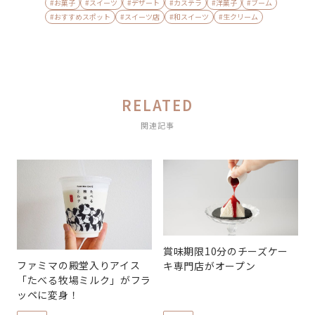
#お菓子
#スイーツ
#デザート
#カステラ
#洋菓子
#ブーム
#おすすめスポット
#スイーツ店
#和スイーツ
#生クリーム
RELATED
関連記事
賞味期限10分のチーズケー
ファミマの殿堂入りアイス
キ専門店がオープン
「たべる牧場ミルク」がフラ
ッペに変身！