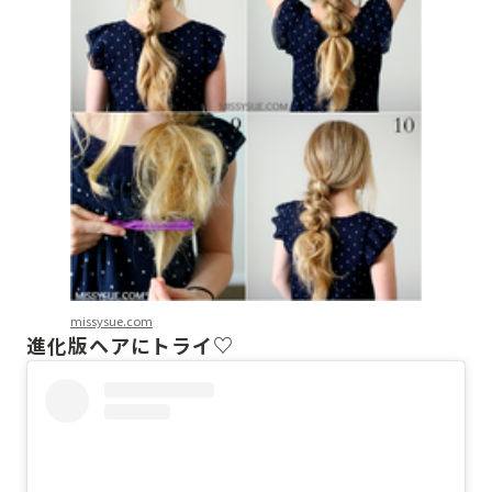
missysue.com
進化版ヘアにトライ♡