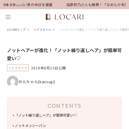
サダーに就任！いい男の休日を披露
指原莉乃さんも絶賛！『なめらか本舗』
08.09
Sun/日
LOCARIトップ
ヘアスタイル
ノットヘアーが進化！「ノット繰り返しヘア」が簡単
ノットヘアーが進化！「ノット繰り返しヘア」が簡単可
愛い♡
2016年6月15日公開
ヘアスタイル
かんちゃん(kansugi)
CONTENTS
「ノット繰り返しヘア」が簡単可愛い♡
ノットメッシーバン