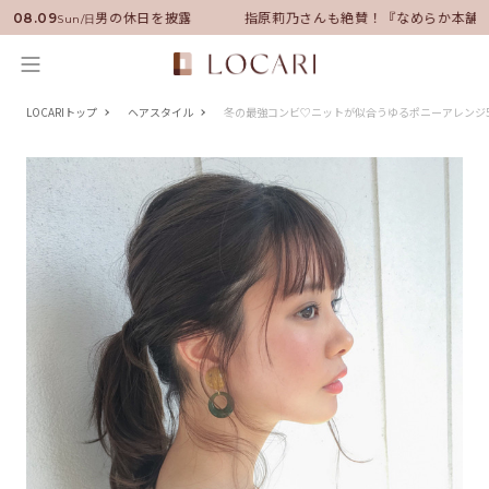
ダーに就任！いい男の休日を披露
指原莉乃さんも絶賛！『なめらか本舗』
08.09
Sun/日
LOCARIトップ
ヘアスタイル
冬の最強コンビ♡ニットが似合うゆるポニーアレンジ