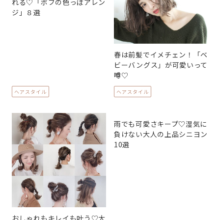
れる♡「ボブの色っぽアレン
ジ」８選
春は前髪でイメチェン！「ベ
ビーバングス」が可愛いって
噂♡
ヘアスタイル
ヘアスタイル
雨でも可愛さキープ♡湿気に
負けない大人の上品シニヨン
10選
おしゃれもキレイも叶う♡大