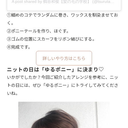
A post shared by 鶴谷和俊【髪の毛の学校】 (@tsurutani_k)
①細めのコテでランダムに巻き、ワックスを馴染ませてお
く。
②ポニーテールを作り、ほぐす。
③ゴムの位置にスカーフをリボン結びにする。
④完成です。
詳しいやり方はこちら
ニットの日は「ゆるポニー」に決まり♡
いかがでしたか？今回ご紹介したアレンジを参考に、ニッ
トの日には、ぜひ「ゆるポニー」にトライしてみてくださ
いね。