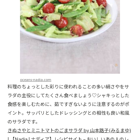
oceans-nadia.com
料理のちょっとした彩りに使われることの多い絹さやをサ
ラダの主役にしてたくさん食べましょう♡シャキっとした
食感を楽しむために、茹ですぎないように注意するのがポ
イント。サッパリとしたドレッシングとの相性も良い和風
のサラダです。
きぬさやとミニトマトのごまサラダ by 山本路子(みるまゆ)
| 【Nadia | ナディア】レシピサイト – おいしいあの人のレ