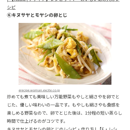
シピ
⑥キヌサヤとモヤシの卵とじ
erecipe.woman.excite.co.jp
炒めても煮ても美味しい万能野菜もやしと絹さやを卵でと
じた、優しい味わいの一品です。もやしも絹さやも食感を
楽しめる野菜なので、卵でとじた後は、1分程の短い蒸らし
時間で仕上げるのがコツです。
キヌサヤとモヤシの卵とじのレシピ・作り方 | 【E・レシ