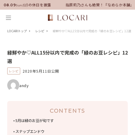
に就任！いい男の休日を披露
指原莉乃さんも絶賛！『なめらか本舗』保湿
08.09
Sun/日
LOCARIトップ
レシピ
緑鮮やか♡ALL15分以内で完成の「緑のお豆レシピ」12選
緑鮮やか♡ALL15分以内で完成の「緑のお豆レシピ」12
選
2020年5月11日公開
レシピ
andy
CONTENTS
5月は緑のお豆が旬です
スナップエンドウ