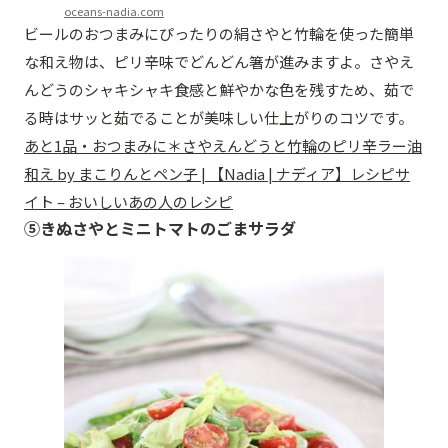
oceans-nadia.com
ビールのおつまみにぴったりの絹さやと竹輪を使った簡単
な和え物は、ピリ辛味でどんどん箸が進みますよ。さやえ
んどうのシャキシャキ食感と鮮やかな色を残すため、茹で
る時はサッと茹でることが美味しい仕上がりのコツです。
あと1品・おつまみに＊さやえんどうと竹輪のピリ辛ラー油
和え by まこりんとペン子 | 【Nadia | ナディア】レシピサ
イト – おいしいあの人のレシピ
⑤きぬさやとミニトマトのごまサラダ