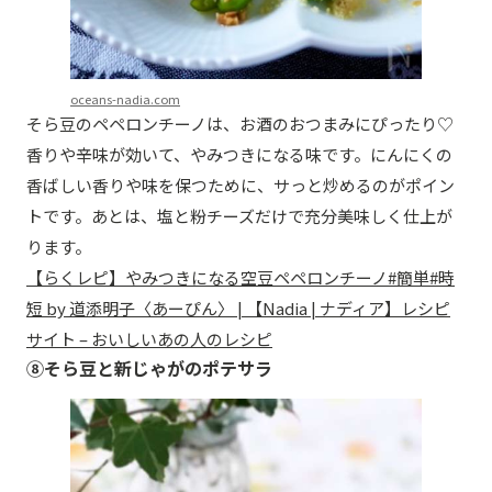
oceans-nadia.com
そら豆のペペロンチーノは、お酒のおつまみにぴったり♡
香りや辛味が効いて、やみつきになる味です。にんにくの
香ばしい香りや味を保つために、サっと炒めるのがポイン
トです。あとは、塩と粉チーズだけで充分美味しく仕上が
ります。
【らくレピ】やみつきになる空豆ペペロンチーノ#簡単#時
短 by 道添明子〈あーぴん〉 | 【Nadia | ナディア】レシピ
サイト – おいしいあの人のレシピ
⑧そら豆と新じゃがのポテサラ