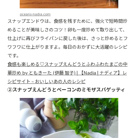
oceans-nadia.com
スナップエンドウは、食感を残すために、強火で短時間炒
めることが美味しさのコツ！卵も一度炒めて取り出して、
仕上げに再びフライパンに戻した後は、さっと炒めるとフ
ワフワに仕上がりますよ。毎日のおかずに大活躍のレシピ
です。
食感も楽しめる♡スナップえんどうとふわふわたまごの中
華炒め by ともきーた (伊藤 智子) | 【Nadia | ナディア】レ
シピサイト – おいしいあの人のレシピ
②スナップえんどうとベーコンのミモザスパゲッティ