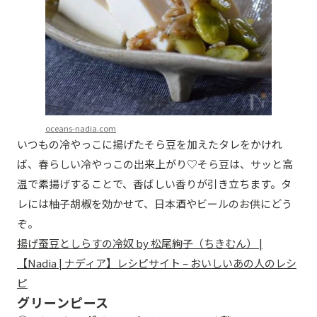
oceans-nadia.com
いつもの冷やっこに揚げたそら豆を加えたタレをかけれ
ば、春らしい冷やっこの出来上がり♡そら豆は、サッと高
温で素揚げすることで、香ばしい香りが引き立ちます。タ
レには柚子胡椒を効かせて、日本酒やビールのお供にどう
ぞ。
揚げ蚕豆としらすの冷奴 by 松尾絢子（ちきむん） |
【Nadia | ナディア】レシピサイト – おいしいあの人のレシ
ピ
グリーンピース