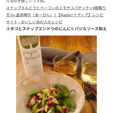
ルなのが嬉しいですね。
スナップえんどうとベーコンのミモザスパゲッティ#筋取り
方 by 道添明子〈あーぴん〉 | 【Nadia | ナディア】レシピ
サイト – おいしいあの人のレシピ
③タコとスナップエンドウのにんにくバジルソース和え