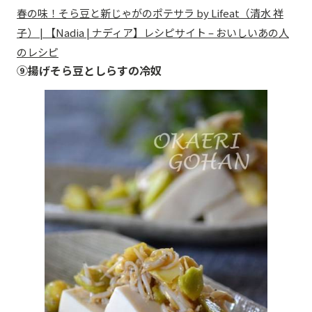
春の味！そら豆と新じゃがのポテサラ by Lifeat（清水 祥
子） | 【Nadia | ナディア】レシピサイト – おいしいあの人
のレシピ
⑨揚げそら豆としらすの冷奴