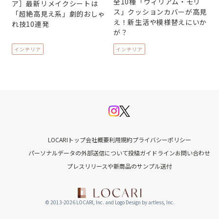
全10種「ウィリアム・モリ
ア］最新リメイクシートは
ス」クッションカバーが高見
「超絶高見え系」劇的おしゃ
え！新生活や模様替えにいか
れ技10連発
が？
インテリア
インテリア
LOCARIトップ
会社概要
利用規約
プライバシーポリシー
パーソナルデータの外部送信について
投稿ガイドライン
お問い合わせ
プレスリリースや新商品のサンプル送付
© 2013-2026 LOCARI, Inc. and Logo Design by artless, Inc.