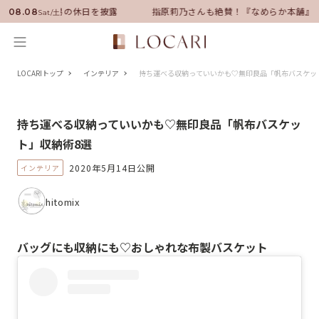
ーに就任！いい男の休日を披露
指原莉乃さんも絶賛！『なめらか本舗』保
08.08
Sat/土
LOCARIトップ
インテリア
持ち運べる収納っていいかも♡無印良品「帆布バスケッ
持ち運べる収納っていいかも♡無印良品「帆布バスケッ
ト」収納術8選
2020年5月14日公開
インテリア
hitomix
バッグにも収納にも♡おしゃれな布製バスケット