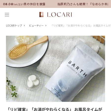
サダーに就任！いい男の休日を披露
指原莉乃さんも絶賛！『なめらか本舗
08.08
Sat/土
LOCARIトップ
ビューティー
「リピ確実」「お湯がやわらくなる」 お風呂タイム
「リピ確実」「お湯がやわらくなる」 お風呂タイムが