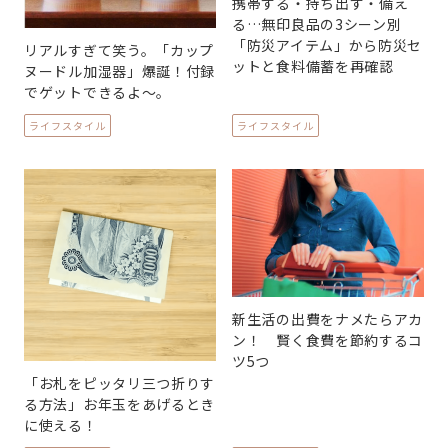
携帯する・持ち出す・備え
る…無印良品の3シーン別
「防災アイテム」から防災セ
リアルすぎて笑う。「カップ
ットと食料備蓄を再確認
ヌードル加湿器」爆誕！付録
でゲットできるよ～。
ライフスタイル
ライフスタイル
新生活の出費をナメたらアカ
ン！ 賢く食費を節約するコ
ツ5つ
「お札をピッタリ三つ折りす
る方法」お年玉をあげるとき
に使える！