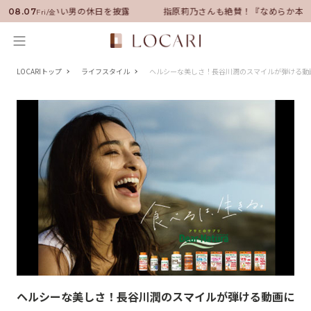
サダーに就任！いい男の休日を披露
指原莉乃さんも絶賛！『なめらか本舗
08.07
Fri/金
LOCARIトップ
ライフスタイル
ヘルシーな美しさ！長谷川潤のスマイルが弾ける動
ヘルシーな美しさ！長谷川潤のスマイルが弾ける動画に