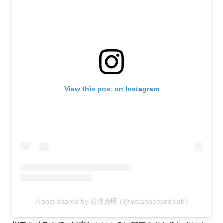
View this post on Instagram
A post shared by 渡邊義明 (@watanabeyoshiaki)