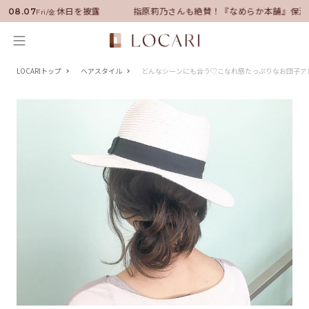
就任！いい男の休日を披露
指原莉乃さんも絶賛！『なめらか本舗』保湿ラ
08.07
Fri/金
LOCARIトップ
ヘアスタイル
どんなシーンにも合う♡こなれ感たっぷりなお団子ア