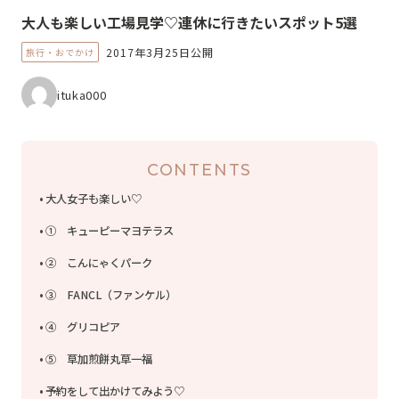
大人も楽しい工場見学♡連休に行きたいスポット5選
2017年3月25日公開
旅行・おでかけ
ituka000
CONTENTS
大人女子も楽しい♡
① キューピーマヨテラス
② こんにゃくパーク
③ FANCL（ファンケル）
④ グリコピア
⑤ 草加煎餅丸草一福
予約をして出かけてみよう♡