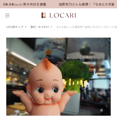
ダーに就任！いい男の休日を披露
指原莉乃さんも絶賛！『なめらか本舗』
08.08
Sat/土
LOCARIトップ
旅行・おでかけ
大人も楽しい工場見学♡連休に行きたいスポット5