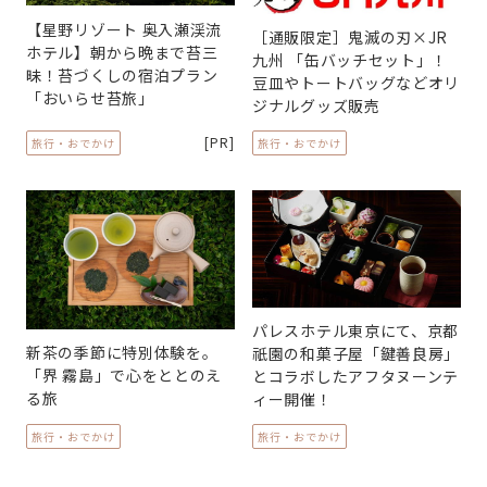
【星野リゾート 奥⼊瀬渓流
［通販限定］鬼滅の刃×JR
ホテル】朝から晩まで苔三
九州 「缶バッチセット」！
昧！苔づくしの宿泊プラン
豆皿やトートバッグなどオリ
「おいらせ苔旅」
ジナルグッズ販売
[PR]
旅行・おでかけ
旅行・おでかけ
パレスホテル東京にて、京都
新茶の季節に特別体験を。
祇園の和菓子屋「鍵善良房」
「界 霧島」で心をととのえ
とコラボしたアフタヌーンテ
る旅
ィー開催！
旅行・おでかけ
旅行・おでかけ