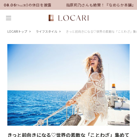
ーに就任！いい男の休日を披露
指原莉乃さんも絶賛！『なめらか本舗』保
08.06
Thu/木
LOCARIトップ
ライフスタイル
きっと前向きになる♡世界の素敵な「ことわざ」集
きっと前向きになる♡世界の素敵な「ことわざ」集めて