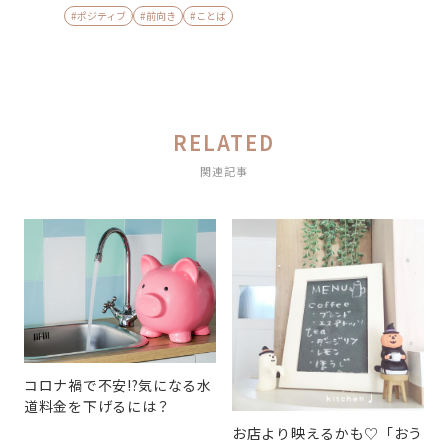
#ポジティブ
#前向き
#ことば
RELATED
関連記事
コロナ禍で不安!?気になる水
道料金を下げるには？
お店より映えるかも♡「おう