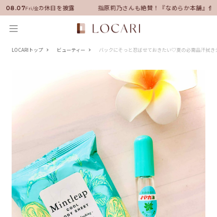
就任！いい男の休日を披露
指原莉乃さんも絶賛！『なめらか本舗』保湿ラ
08.07
Fri/金
LOCARIトップ
ビューティー
バックにそっと忍ばせておきたい♡夏の必需品汗拭き