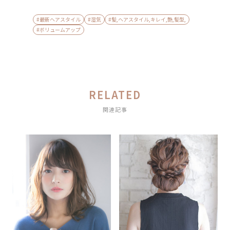
#最新ヘアスタイル
#湿気
#髪,ヘアスタイル,キレイ,艶,髪型,
#ボリュームアップ
RELATED
関連記事