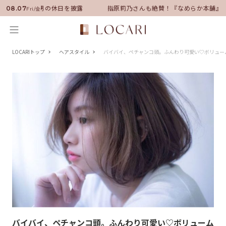
に就任！いい男の休日を披露
指原莉乃さんも絶賛！『なめらか本舗』保湿
08.07
Fri/金
LOCARIトップ
ヘアスタイル
バイバイ、ペチャンコ頭。ふんわり可愛い♡ボリュー
バイバイ、ペチャンコ頭。ふんわり可愛い♡ボリューム