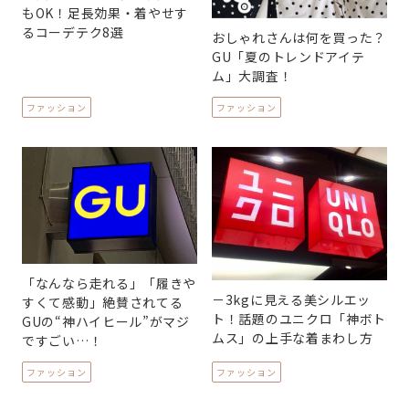
もOK！足長効果・着やせす
るコーデテク8選
おしゃれさんは何を買った？
GU「夏のトレンドアイテ
ム」大調査！
ファッション
ファッション
「なんなら走れる」「履きや
－3kgに見える美シルエッ
すくて感動」絶賛されてる
ト！話題のユニクロ「神ボト
GUの“神ハイヒール”がマジ
ムス」の上手な着まわし方
ですごい…！
ファッション
ファッション