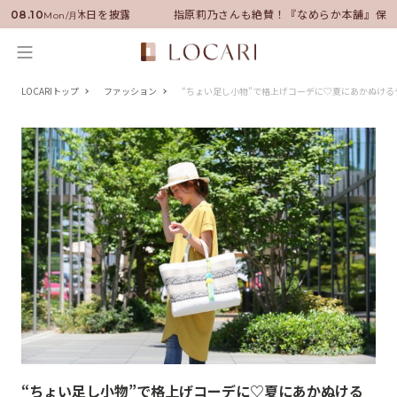
任！いい男の休日を披露
指原莉乃さんも絶賛！『なめらか本舗』保湿ライ
08.10
Mon/月
LOCARIトップ
ファッション
“ちょい足し小物”で格上げコーデに♡夏にあかぬける
“ちょい足し小物”で格上げコーデに♡夏にあかぬける