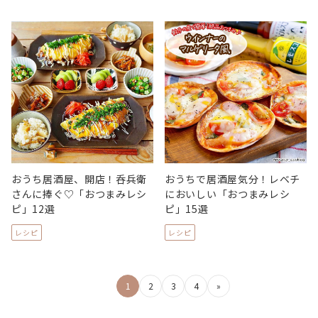
おうち居酒屋、開店！呑兵衛
おうちで居酒屋気分！レベチ
さんに捧ぐ♡「おつまみレシ
においしい「おつまみレシ
ピ」12選
ピ」15選
レシピ
レシピ
投
1
2
3
4
»
稿