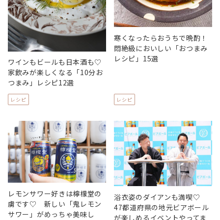
寒くなったらおうちで晩酌！
悶絶級においしい「おつまみ
レシピ」15選
ワインもビールも日本酒も♡
家飲みが楽しくなる「10分お
つまみ」レシピ12選
レシピ
レシピ
レモンサワー好きは檸檬堂の
浴衣姿のダイアンも満喫♡
虜です♡ 新しい「鬼レモン
47都道府県の地元ビアボール
サワー」がめっちゃ美味し
が楽しめるイベントやってま