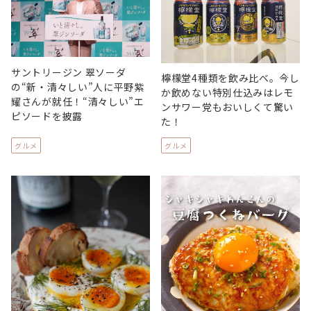
サントリージン 翠ソーダ
檸檬堂4種類を飲み比べ。今し
の“新・清々しい”人に平野紫
か飲めない特別仕込みはレモ
耀さんが就任！“清々しい”エ
ンサワー党もおいしくて驚い
ピソードを披露
た！
グルメ
グルメ