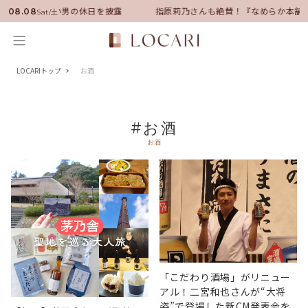
ダーに就任！いい男の休日を披露
指原莉乃さんも絶賛！『なめらか本舗』
08.08
Sat/土
LOCARIトップ
お酒
#お酒
お酒
「こだわり酒場」がリニュー
アル！二宮和也さんが“大将
姿”で登場した新CM発表会を