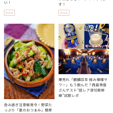
い！
す！
グルメ
グルメ
爆売れ「麒麟百年 極み檸檬サ
ワー」もう飲んだ？西島秀俊
さんゲスト“超レア貸切新幹
線”試飲レポ
呑み過ぎ注意報発令！野菜た
っぷり「夏のおつまみ」簡単