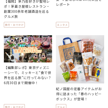
【福岡】茅乃舎好きが聖地レ
レポート
ポ！茅葺き屋根レストラン・
創業300余年老舗酒造を巡る
グルメ旅
旅行・おでかけ
エンタメ
【編集部レポ】東京ディズニ
ーシーで、ミッキーと“食で世
界を巡る旅”に行ってみない？
6月30日まで開催中！
紀ノ国屋の定番アイテムがお
得に詰まった「春のハッピー
ボックス」が登場！
旅行・おでかけ
グルメ