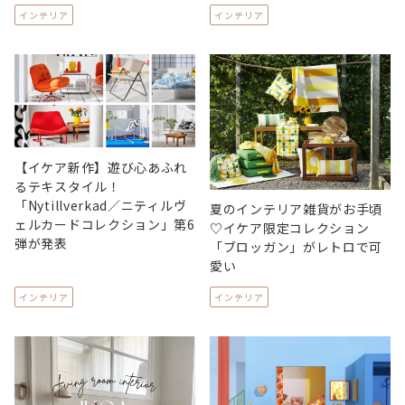
インテリア
インテリア
【イケア新作】遊び心あふれ
るテキスタイル！
「Nytillverkad／ニティルヴ
夏のインテリア雑貨がお手頃
ェルカードコレクション」第6
♡イケア限定コレクション
弾が発表
「ブロッガン」がレトロで可
愛い
インテリア
インテリア