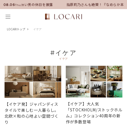
サダーに就任！いい男の休日を披露
指原莉乃さんも絶賛！『なめらか本舗
08.06
Thu/木
LOCARIトップ
イケア
#イケア
イケア
【イケア】大人気
【イケア発】ジャパンディス
「STOCKHOLM/ストックホル
タイルで楽しむ一人暮らし。
ム」コレクション40周年の新
北欧×和の心地よい空間づく
作が多数登場
り